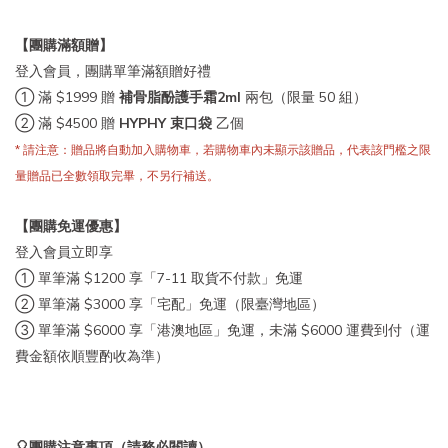
【團購滿額贈】
登入會員，團購單筆滿額贈好禮
① 滿 $1999 贈
補骨脂酚護手霜2ml
兩包（限量 50 組）
②
滿 $4500 贈
HYPHY 束口袋
乙個
* 請注意：贈品將自動加入購物車，若購物車內未顯示該贈品，代表該門檻之限
量贈品已全數領取完畢，不另行補送。
【團購免運優惠】
登入會員立即享
① 單筆滿 $1200 享「7-11 取貨不付款」免運
② 單筆滿 $3000 享「宅配」免運（限臺灣地區）
③ 單筆滿 $6000 享「港澳地區」免運，未滿 $6000 運費到付（運
費金額依順豐酌收為準）
🎈團購注意事項（請務必閱讀）