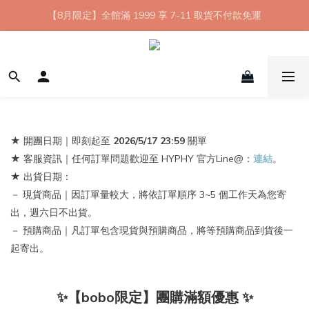
【8月限定】全館滿 1999 享 7-11 取貨不付款免運
【8月限定】全館滿 1999 享 7-11 取貨不付款免運
七夕情人節💘任選 A+B 限時優惠 $1314 元
新會員首購 7-11 店到店免運 點我成為HYPHY Girl
【8月限定】全館滿 1999 享 7-11 取貨不付款免運
★ 開團日期｜
即刻起至
2026/5/17 23:59
關單
★ 客服資訊｜任何訂單問題歡迎至 HYPHY 官方Line@：
連結
。
★ 出貨日期：
－ 現貨商品｜因訂單量較大，將依訂單順序 3~5 個工作天為您寄
出，週六日不出貨。
－ 預購商品｜凡訂單包含現貨與預購商品，將等預購商品到貨後一
起寄出。
✨【bobo限定】團購滿額優惠 ✨