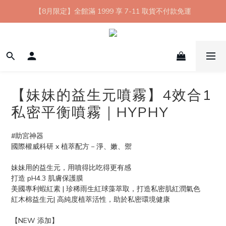
【8月限定】全館滿 1999 享 7-11 取貨不付款免運
七夕情人節💘任選 A+B 限時優惠 $1314 元
新會員首購 7-11 店到店免運 點我成為HYPHY Girl
【8月限定】全館滿 1999 享 7-11 取貨不付款免運
【妹妹的益生元噴霧】4效合1
私密平衡噴霧｜HYPHY
#助宮神器
國際權威科研 x 植萃配方－淨、嫩、禦
妹妹用的益生元，用噴得比吃得更有感
打造 pH4.3 肌膚保護膜
美國專利蝦紅素 | 珍稀雨生紅球藻萃取，打造私密肌紅潤氣色
紅木棉益生元| 高純度植萃活性，助於私密環境健康
【NEW 添加】