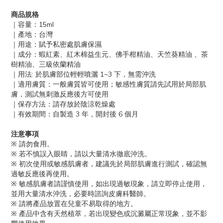
商品規格
｜容量：15ml
｜產地：台灣
｜用途：賦予私密處肌膚保濕
｜成分：蝦紅素、紅木棉益生元、佛手柑精油、天竺葵精油 、茶
樹精油、三級依蘭精油
｜用法: 於肌膚部位輕輕噴灑 1~3 下，無需沖洗
｜適用膚質：一般膚質皆可使用；敏感性膚質請先試用於局部肌
膚，測試無刺激反應後方可使用
｜保存方法：請存放於陰涼乾燥處
｜有效期間：自製造 3 年，開封後 6 個月
注意事項
※ 請勿食用。
※ 若不慎誤入眼睛，請以大量清水徹底沖洗。
※ 初次使用或敏感肌膚者，建議先於局部肌膚進行測試，確認無
過敏反應後再使用。
※ 敏感肌膚者請謹慎使用，如出現過敏現象，請立即停止使用，
並用大量清水沖洗，必要時諮詢皮膚科醫師。
※ 請將產品放置在兒童不易取得的地方。
※ 產品中含有天然植萃，若出現變色或沉澱屬正常現象，並不影