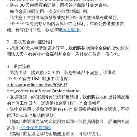
- 過去 30 天內購買的訂單，同樣符合體驗計畫之資格。
- 每位會員僅限使用一次安心無憂體驗計劃。
- 請注意！未提供購買發票或交易明細者將無法享有此權益。
- HYPHY 保有更動活動內容與細節之權利，並於公告通知後實
施。若有任何問題，歡迎聯繫
線上客服
。
2、善牧基金會捐贈計劃
- 超過 30 天未申請退貨之訂單，我們將捐贈購物金額的 2% 給財
團法人天主教善牧社會福利基金會，為社會公益盡一份心力。
3、退貨流程
- 退貨申請：購買後 30 天內，若您對產品不滿意，請通過
HYPHY 官方 LINE 客服申請退貨：
https://page.line.me/isw9056d?
oat_content=url&openQrModal=true
。
- 退貨確認：經確認購買記錄和反饋後，我們將在收到退貨商品後
的七個工作日內，退還購物金至 HYPHY 會員帳戶。
- 購物金使用：活動僅提供 HYPHY 會員帳戶的購物金返還，不提
供現金或其他形式的退款。
- 體驗計畫返還之購物金使用方式同一般會員購物金，詳細內容請
參考：
HYPHY會員制度
。
- 體驗計畫返還之購物金無使用期限，可隨時使用。