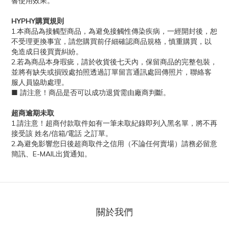
響使用效果。
HYPHY購買規則
1.本商品為接觸型商品，為避免接觸性傳染疾病，一經開封後，恕
不受理更換事宜，請您購買前仔細確認商品規格，慎重購買，以
免造成日後買賣糾紛。
2.若為商品本身瑕疵，請於收貨後七天內，保留商品的完整包裝，
並將有缺失或損毀處拍照透過訂單留言通訊處回傳照片，聯絡客
服人員協助處理。
■ 請注意！商品是否可以成功退貨需由廠商判斷。
超商逾期未取
1.請注意！超商付款取件如有一筆未取紀錄即列入黑名單，將不再
接受該 姓名/信箱/電話 之訂單。
2.為避免影響您日後超商取件之信用（不論任何賣場）請務必留意
簡訊、E-MAIL出貨通知。
關於我們
立即購買