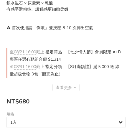
鎖水磁石 × 尿囊素 × 乳酸
有感平滑粗糙、讓觸感更細緻柔嫩
⚠ 首次使用請「倒噴」並按壓 8-10 次排出空氣
至
08/21 16:00
截止
指定商品，【七夕情人節】會員限定 A+B
專區任選心動組合價 $1,314
至
08/31 16:00
截止
指定分類，【8月滿額禮】滿 5,000 送 綠
量超級食物 3包（贈完為止）
查看更多
NT$680
規格