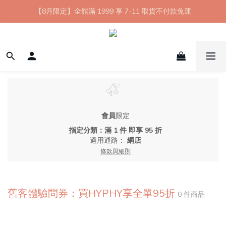
【8月限定】全館滿 1999 享 7-11 取貨不付款免運
【8月限定】全館滿 1999 享 7-11 取貨不付款免運
七夕情人節💘任選 A+B 限時優惠 $1314 元
新會員首購 7-11 店到店免運 點我成為HYPHY Girl
【8月限定】全館滿 1999 享 7-11 取貨不付款免運
會員
限定
指定分類：滿 1 件 即享 95 折
適用通路：
網店
條款與細則
舊客體驗問券：買HYPHY享全單95折
0 件商品