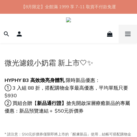
【8月限定】全館滿 1999 享 7-11 取貨不付款免運
【8月限定】全館滿 1999 享 7-11 取貨不付款免運
七夕情人節💘任選 A+B 限時優惠 $1314 元
新會員首購 7-11 店到店免運 點我成為HYPHY Girl
【8月限定】全館滿 1999 享 7-11 取貨不付款免運
微光濾鏡小奶霜 新上市🤍✨
HYPHY B3 高效煥亮身體乳
限時新品優惠：
① 3 入組 88 折，搭配購物金享最高優惠，平均單瓶只要
$930
② 買組合贈【
新品通行證】
搶先開啟深層療癒新品的專屬
優惠：新品預覽連結＋ $50元折價券
* 請注意：$50元折價券僅限即將上市的「醒膚新品」使用，結帳可搭配購物金