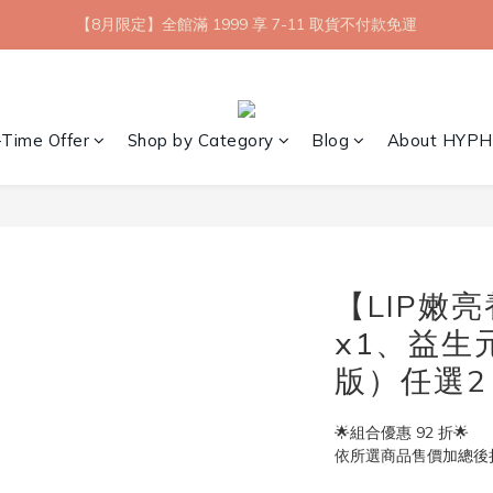
【8月限定】全館滿 1999 享 7-11 取貨不付款免運
【8月限定】全館滿 1999 享 7-11 取貨不付款免運
七夕情人節💘任選 A+B 限時優惠 $1314 元
新會員首購 7-11 店到店免運 點我成為HYPHY Girl
-Time Offer
Shop by Category
Blog
About HYPH
【8月限定】全館滿 1999 享 7-11 取貨不付款免運
【LIP嫩
x1、益生
版）任選2
🌟組合優惠 92 折🌟
依所選商品售價加總後