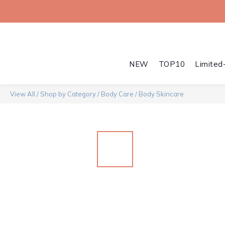
NEW
TOP10
Limited
View All
/
Shop by Category
/
Body Care
/
Body Skincare