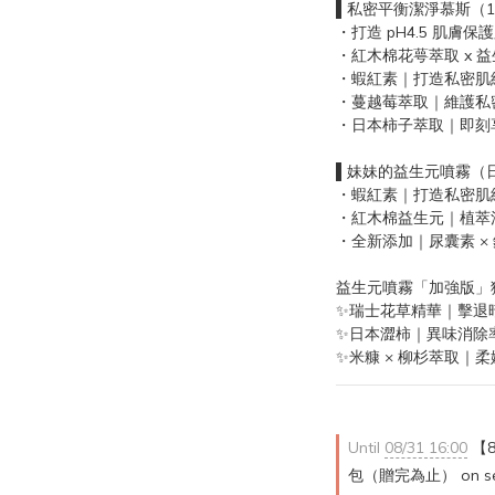
▌私密平衡潔淨慕斯（
・打造 pH4.5 肌膚保
・紅木棉花萼萃取 x 
・蝦紅素｜打造私密肌
・蔓越莓萃取｜維護私
・日本柿子萃取｜即刻
▌妹妹的益生元噴霧（日
・蝦紅素｜打造私密肌
・紅木棉益生元｜植萃
・全新添加｜尿囊素 × 
益生元噴霧「加強版」
✨瑞士花草精華｜擊退
✨日本澀柿｜異味消除率 
✨米糠 × 柳杉萃取｜
Until
08/31 16:00
【8
包（贈完為止） on sele