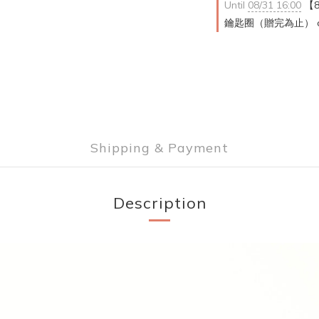
Until
08/31 16:00
【8
鑰匙圈（贈完為止） on se
Shipping & Payment
Description