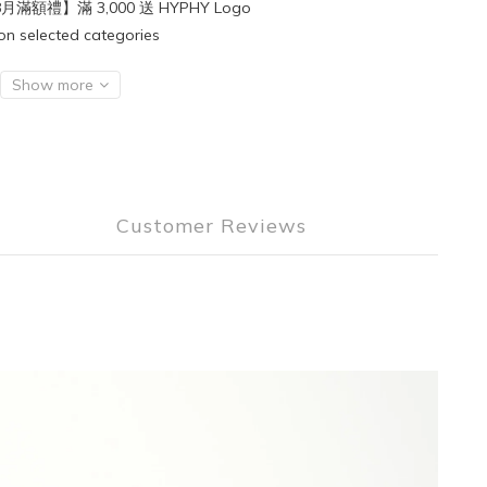
月滿額禮】滿 3,000 送 HYPHY Logo
lected categories
Show more
Customer Reviews