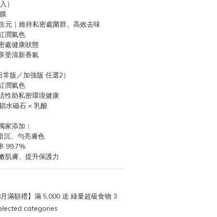
1入）
護膜
益生元｜維持私密處菌群、高效去味
紅潤氣色
密處健康狀態
享受清新香氣
常版／加強版 任選2）
紅潤氣色
活性助私密環境健康
鎖水磁石 × 乳酸
獨家添加：
暗沉、勻亮膚色
99.7%
柔嫩肌膚、提升保護力
月滿額禮】滿 5,000 送 綠量超級食物 3
cted categories