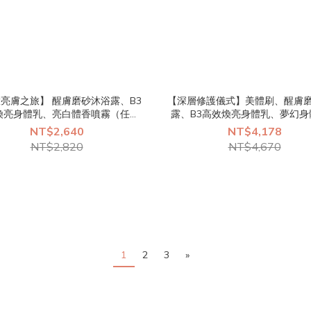
亮膚之旅】 醒膚磨砂沐浴露、B3
【深層修護儀式】美體刷、醒膚
煥亮身體乳、亮白體香噴霧（任選
露、B3高效煥亮身體乳、夢幻身
1）｜HYPHY
HYPHY
NT$2,640
NT$4,178
NT$2,820
NT$4,670
1
2
3
»