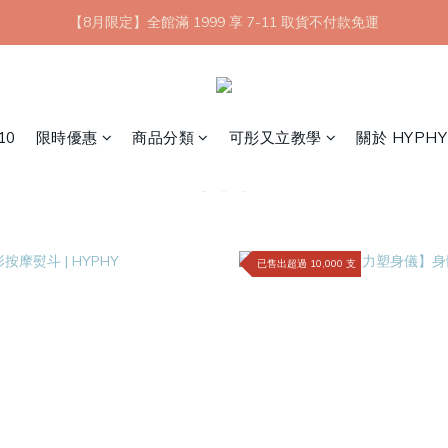
【8月限定】全館滿 1999 享 7-11 取貨不付款免運
【8月限定】全館滿 1999 享 7-11 取貨不付款免運
七夕情人節💘任選 A+B 限時優惠 $1314 元
新會員首購 7-11 店到店免運 點我成為HYPHY Girl
10
限時優惠
商品分類
可彤又立教學
關於 HYPHY
【8月限定】全館滿 1999 享 7-11 取貨不付款免運
已售出超過 10,000 支