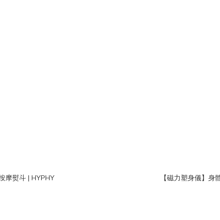
熨斗 | HYPHY
【磁力塑身儀】身體除