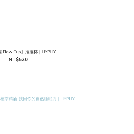
Flow Cup】推推杯｜HYPHY
NT$520