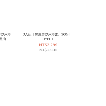
磨砂沐浴
3入組【醒膚磨砂沐浴露】300ml｜
體油｜
HYPHY
NT$2,299
NT$2,580