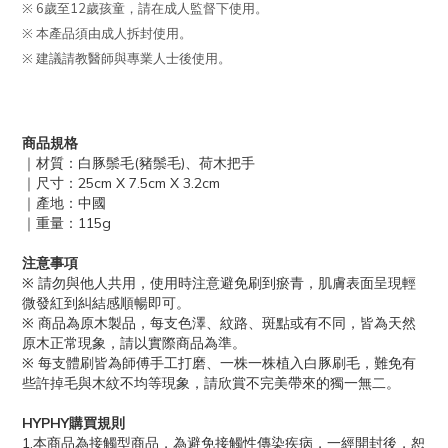
※ 6歲至12歲孩童，請在成人監督下使用。
※ 本產品須由成人拆封使用。
※ 建議請教醫師與專業人士後使用。
商品規格
｜材質：白豚鬃毛(豬鬃毛)、荷木把手
｜尺寸：25cm X 7.5cm X 3.2cm
｜產地：中國
｜重量：115g
注意事項
※ 請勿與他人共用，使用時注意避免刷到瘀青，肌膚表面呈現輕
微發紅到糾結感順暢即可。
※ 商品為原木製品，每支色澤、紋路、斑點或有不同，皆為天然
原木正常現象，請以實際商品為準。
※ 每支體刷皆為師傅手工打磨、一株一株植入白豚刷毛，難免有
些許掉毛與木紋不均等現象，請欣賞不完美帶來的獨一無二。
HYPHY購買規則
1.本商品為接觸型商品，為避免接觸性傳染疾病，一經開封後，恕