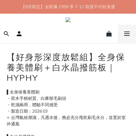
【8月限定】全館滿 1999 享 7-11 取貨不付款免運
【8月限定】全館滿 1999 享 7-11 取貨不付款免運
七夕情人節💘任選 A+B 限時優惠 $1314 元
新會員首購 7-11 店到店免運 點我成為HYPHY Girl
【8月限定】全館滿 1999 享 7-11 取貨不付款免運
【好身形深度放鬆組】全身保
養美體刷＋白水晶撥筋板｜
HYPHY
▌全身保養美體刷
・荷木手柄材質、白豚鬃毛刷頭
・乾濕兩用，體驗不同感受
・製造日期：2026.03
⭐ 台灣氣候潮濕，凡遇水後，務必充分甩乾刷毛水分，並置於室
外通風