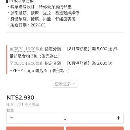
▌白水晶撥筋板
・獨家邊緣設計，給你最深層的舒壓
・臉部撥筋、按摩、提拉，塑造緊緻線條
・身體刮痧、撥筋、排酸，舒緩疲勞感
・製造日期：2026.03
至
08/31 16:00
截止
指定分類，【8月滿額禮】滿 5,000 送 綠
量超級食物 3包（贈完為止）
至
08/31 16:00
截止
指定分類，【8月滿額禮】滿 3,000 送
HYPHY Logo 鑰匙圈（贈完為止）
查看更多
NT$2,930
NT$2,721
會員獨享
數量