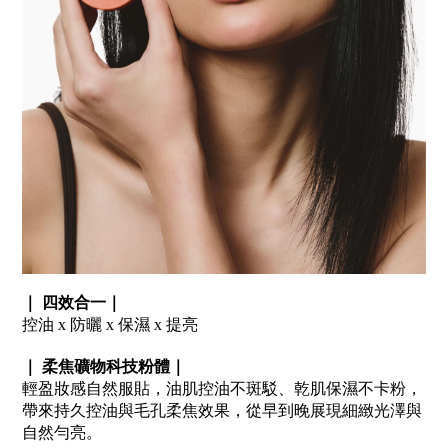
｜
效合一｜
四
控油 x
防曬 x
保濕 x
提亮
｜
柔焦礦物科技粉體｜
輕盈妝感自然服貼，油肌控油不斑駁、乾肌保濕不卡粉，
帶來持久控油與毛孔柔焦效果，從早到晚展現細緻光澤與
自然勻亮。