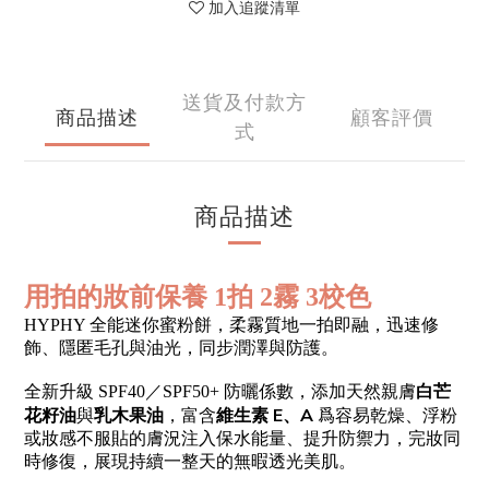
加入追蹤清單
送貨及付款方
商品描述
顧客評價
式
商品描述
拍
霧
校色
用拍的妝前保養 1
2
3
HYPHY 全能迷你蜜粉餅，柔霧質地一拍即融，迅速修
飾、隱匿毛孔與油光，同步潤澤與防護。
白芒
全新升級 SPF40／SPF50+ 防曬係數，添加天然親膚
花籽油
乳木果油
維生素 E、A
與
，富含
爲容易乾燥、浮粉
或妝感不服貼的膚況注入保水能量、提升防禦力，完妝同
時修復，展現持續一整天的無暇透光美肌。