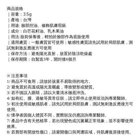
商品規格
3.5g
｜容量：
｜產地：台灣
｜用途
臉部控油、修飾肌膚瑕疵
:
｜成分：白芒花籽油、乳木果油
｜用法
妝前保養後，輕拍於臉部作為底妝使用
:
｜適用膚質：一般膚質皆可使用；敏感性膚質請先試用於局部肌膚，測
試無刺激反應後方可使用
｜保存方法：避免陽光直射，放置於陰涼乾燥處
｜保存期限：自製造
年，開封後
個月
3
6
注意事項
※
商品不可食用，請放於孩童不易取得的地方。
1/
避免置於高溫或陽光直曬處，導致變形或變質。
2/
若不慎誤入眼睛，請以大量清水徹底沖洗。
3/