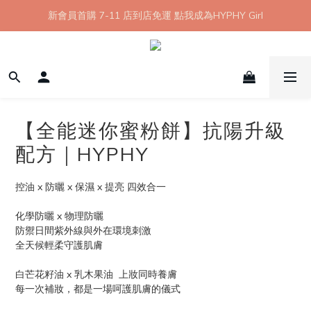
【8月限定】全館滿 1999 享 7-11 取貨不付款免運
新會員首購 7-11 店到店免運 點我成為HYPHY Girl
【8月限定】全館滿 1999 享 7-11 取貨不付款免運
【全能迷你蜜粉餅】抗陽升級
配方｜HYPHY
控油 x 防曬 x 保濕 x 提亮 四效合一
化學防曬 x 物理防曬
防禦日間紫外線與外在環境刺激
全天候輕柔守護肌膚
白芒花籽油 x 乳木果油  上妝同時養膚
每一次補妝，都是一場呵護肌膚的儀式