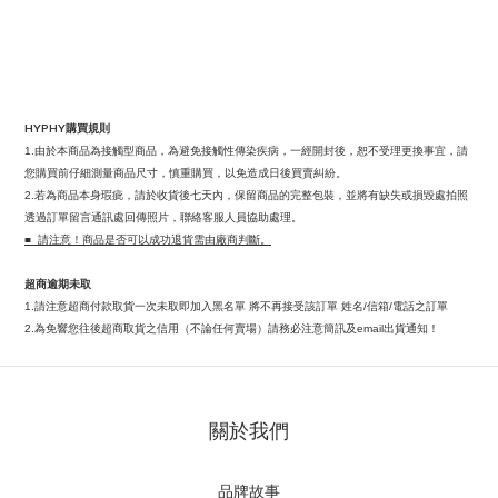
如有紅、腫、過敏等異常症狀，請立即停止使用並洽詢專業醫師。
4/
初次使用或敏感肌者，請先試用於局部肌膚，測試無刺激反應後方可
5/
使用。
懷孕者因個人體質不同，實際狀況仍應諮詢專業醫師。
6/
產品中含有天然植萃，若出現變色或沉澱屬正常現象，並不影響使用
7/
效果。
若唇部有開放性傷口，請避開傷口與周遭區域，待肌膚復原後使用。
8/
HYPHY
購買規則
由於本商品為接觸型商品，為避免接觸性傳染疾病，一經開封後，恕不受理更換事宜，請
1.
您購買前仔細測量商品尺寸，慎重購買，以免造成日後買賣糾紛。
若為商品本身瑕疵，請於收貨後七天內，保留商品的完整包裝，並將有缺失或損毀處拍照
2.
透過訂單留言通訊處回傳照片，聯絡客服人員協助處理。
請注意！商品是否可以成功退貨需由廠商判斷。
■
超商逾期未取
請注意超商付款取貨一次未取即加入黑名單
將不再接受該訂單
姓名
信箱
電話之訂單
1.
/
/
為免響您往後超商取貨之信用（不論任何賣場）請務必注意簡訊及
出貨通知！
2.
email