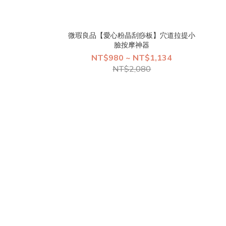
微瑕良品【愛心粉晶刮痧板】穴道拉提小
臉按摩神器
NT$980 ~ NT$1,134
NT$2,080