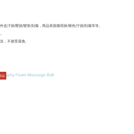
盒汙損/壓損/變形/刮傷，商品表面微瑕疵/褪色/汙損/刮傷等等。
饋。
狀況，不接受退換。
新品