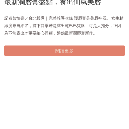
最新潤唇膏盤點，養出仙氣美唇
記者曾怡嘉／台北報導｜完整報導收錄 護唇膏是美唇神器。 女生精
緻度來自細節，摘下口罩若是露出乾巴巴雙唇，可是大扣分，正因
為不常露出才更要細心照顧，盤點最新潤唇膏新作...
閱讀更多