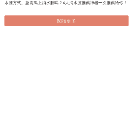
水腫方式。急需馬上消水腫嗎？4大消水腫推薦神器一次推薦給你！
閱讀更多