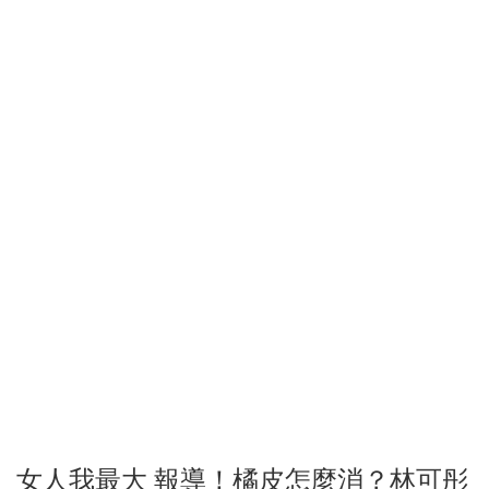
女人我最大 報導！橘皮怎麼消？林可彤