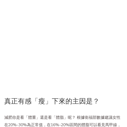
真正有感「瘦」下來的主因是？
減肥你是看「體重」還是看「體脂」呢？ 根據衛福部數據建議女性
在20%-30%為正常值，在16%-20%區間的體脂可以看見馬甲線，