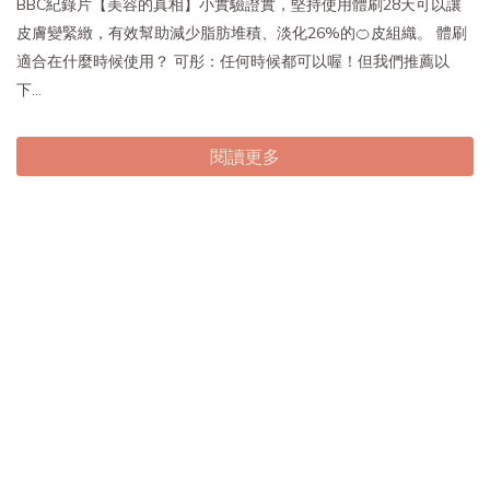
BBC紀錄片【美容的真相】小實驗證實，堅持使用體刷28天可以讓
皮膚變緊緻，有效幫助減少脂肪堆積、淡化26%的🍊皮組織。 體刷
適合在什麼時候使用？ 可彤：任何時候都可以喔！但我們推薦以
下...
閱讀更多