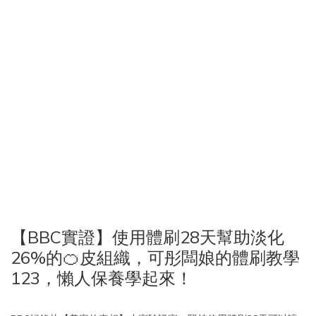
【BBC實證】使用體刷28天幫助淡化
26%的🍊皮組織，可彤闆娘的體刷教學
123，懶人保養學起來！