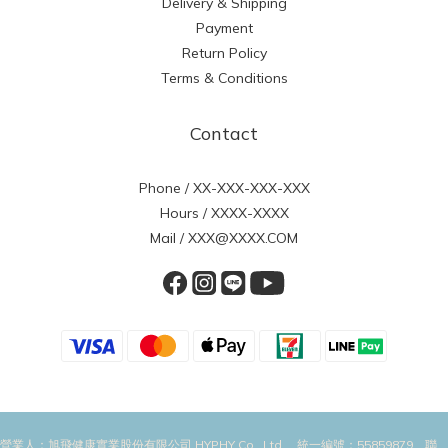
Delivery & Shipping
Payment
Return Policy
Terms & Conditions
Contact
Phone / XX-XXX-XXX-XXX
Hours / XXXX-XXXX
Mail / XXX@XXXX.COM
營業人：旭飛健康實業股份有限公司 HYPHY Co., Ltd 統一編號：55859879 聯