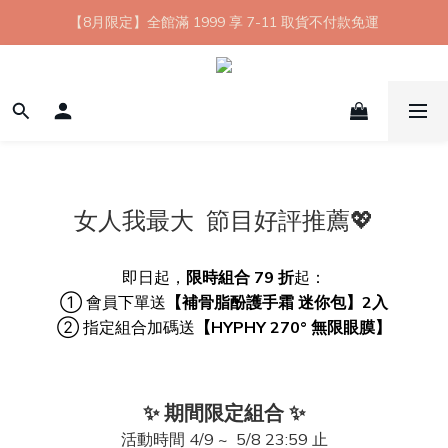
【8月限定】全館滿 1999 享 7-11 取貨不付款免運
【8月限定】全館滿 1999 享 7-11 取貨不付款免運
七夕情人節💘任選 A+B 限時優惠 $1314 元
新會員首購 7-11 店到店免運 點我成為HYPHY Girl
【8月限定】全館滿 1999 享 7-11 取貨不付款免運
女人我最大 節目好評推薦💖
即日起，
限時組合 79 折
起：
① 會員下單送
【補骨脂酚護手霜 迷你包】2入
② 指定組合加碼送
【HYPHY 270° 無限眼膜】
✨ 期間限定組合 ✨
活動時間 4/9 ~ 5/8 23:59 止