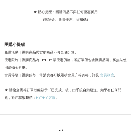
★ 貼心提醒：團購商品不與任何優惠併用
（購物金、會員優惠、折扣碼）
團購小提醒
免運活動｜團購商品與官網商品不可合併計算。
優惠限制｜團購商品為 HYPHY 最優惠價格，若訂單僅包含團購品項，將無法使
用購物金折抵。
會員等級｜團購的每一筆消費都可以累積會員升等資格，詳見
會員制度
。
★ 購物金需等訂單狀態顯示「已完成」後，由系統自動發送。如果有任何問
題，歡迎聯繫我們：
HYPHY 客服
。