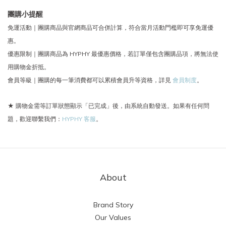
團購小提醒
免運活動｜團購商品與官網商品可合併計算，符合當月活動門檻即可享免運優
惠。
優惠限制｜團購商品為 HYPHY 最優惠價格，若訂單僅包含團購品項，將無法使
用購物金折抵。
會員等級｜團購的每一筆消費都可以累積會員升等資格，詳見
會員制度
。
★ 購物金需等訂單狀態顯示「已完成」後，由系統自動發送。如果有任何問
題，歡迎聯繫我們：
HYPHY 客服
。
About
Brand Story
Our Values