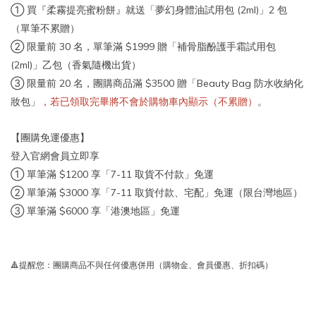
① 買『柔霧提亮蜜粉餅』就送「夢幻身體油試用包 (2ml)」2 包
（單筆不累贈）
② 限量前 30 名，單筆滿 $1999 贈「補骨脂酚護手霜試用包
(2ml)」乙包（香氣隨機出貨）
③ 限量前 20 名，團購商品滿 $3500 贈「Beauty Bag 防水收納化
妝包」
，若已領取完畢將不會於購物車內顯示（不累贈）
。
【團購免運優惠】
登入官網會員立即享
① 單筆滿 $1200 享「7-11 取貨不付款」免運
② 單筆滿 $3000 享「7-11 取貨付款、宅配」免運（限台灣地區）
③ 單筆滿 $6000 享「港澳地區」免運
🔺提醒您：團購商品不與任何優惠併用（購物金、會員優惠、折扣碼）