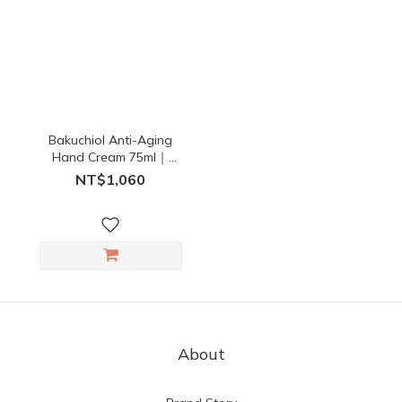
Bakuchiol Anti-Aging
Hand Cream 75ml｜
HYPHY
NT$1,060
About