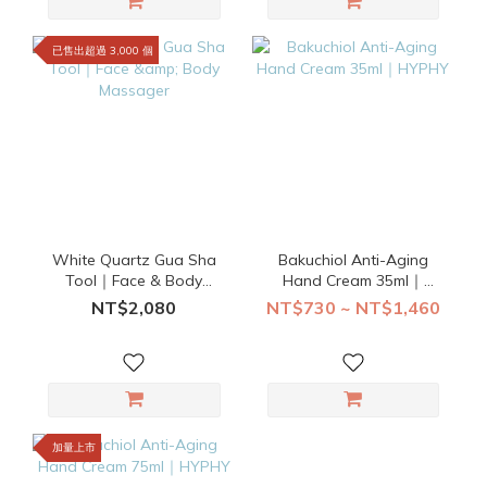
已售出超過 3,000 個
White Quartz Gua Sha
Bakuchiol Anti-Aging
Tool｜Face & Body
Hand Cream 35ml｜
Massager
HYPHY
NT$2,080
NT$730 ~ NT$1,460
加量上市