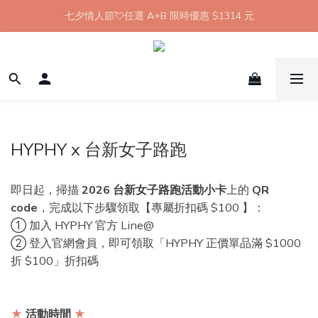
【8月限定】全館滿 1999 享 7-11 取貨不付款免運
七夕情人節💘任選 A+B 限時優惠 $1314 元
新會員首購 7-11 店到店免運 點我成為HYPHY Girl
【8月限定】全館滿 1999 享 7-11 取貨不付款免運
HYPHY x 台新女子路跑
即日起，掃描
2026 台新女子路跑活動小卡
上的
QR
code
，完成以下步驟領取【專屬折扣碼 $100 】：
① 加入 HYPHY 官方 Line@
② 登入官網會員，
即可領取
「
HYPHY 正價單品
滿 $1000
折 $100
」折扣碼
★
活動時間
★