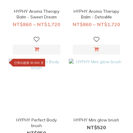
HYPHY Aroma Therapy
HYPHY Aroma Therapy
Balm - Sweet Dream
Balm - DetoxMe
NT$860 ~ NT$1,720
NT$860 ~ NT$1,720
已售出超過 30,000 支
HYPHY Perfect Body
HYPHY Mini glow brush
brush
NT$520
NT$850