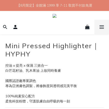
【8月限定】全館滿 1999 享 7-11 取貨不付款免運
【8月限定】全館滿 1999 享 7-11 取貨不付款免運
七夕情人節💘任選 A+B 限時優惠 $1314 元
新會員首購 7-11 店到店免運 點我成為HYPHY Girl
【8月限定】全館滿 1999 享 7-11 取貨不付款免運
Mini Pressed Highlighter｜
HYPHY
控油 x 提亮 x 保濕 三效合一
白芒花籽油、乳木果油 上妝同時養膚
國際認證廠專業調色
專為亞洲膚色調製，將修飾度與透明感完美平衡
100%純素安心配方
柔焦科技粉體，守護肌膚自由呼吸的每一刻