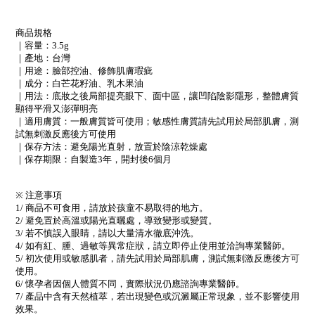
商品規格
｜容量：
3.5g
｜產地：台灣
｜用途：臉部控油、修飾肌膚瑕疵
｜成分：白芒花籽油、乳木果油
｜用法：底妝之後局部提亮眼下、面中區，讓凹陷陰影隱形，整體膚質
顯得平滑又澎彈明亮
｜適用膚質：一般膚質皆可使用；敏感性膚質請先試用於局部肌膚，測
試無刺激反應後方可使用
｜保存方法：避免陽光直射，放置於陰涼乾燥處
｜保存期限：自製造
3
年，開封後
6
個月
※
注意事項
1/
商品不可食用，請放於孩童不易取得的地方。
2/
避免置於高溫或陽光直曬處，導致變形或變質。
3/
若不慎誤入眼睛，請以大量清水徹底沖洗。
4/
如有紅、腫、過敏等異常症狀，請立即停止使用並洽詢專業醫師。
5/
初次使用或敏感肌者，請先試用於局部肌膚，測試無刺激反應後方可
使用。
6/
懷孕者因個人體質不同，實際狀況仍應諮詢專業醫師。
7/
產品中含有天然植萃，若出現變色或沉澱屬正常現象，並不影響使用
效果。