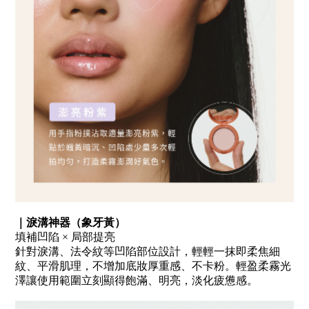
｜淚溝神器（象牙黃）
填補凹陷
×
局部提亮
針對淚溝、法令紋等凹陷部位設計，輕輕一抹即柔焦細
紋、平滑肌理，不增加底妝厚重感、不卡粉。輕盈柔霧光
澤讓使用範圍立刻顯得飽滿、明亮，淡化疲憊感。