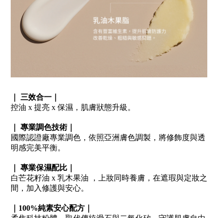
｜
三效合一｜
控油
x
提亮
x
保濕，肌膚狀態升級。
｜
專業調色技術｜
國際認證廠專業調色，依照亞洲膚色調製，將修飾度與透
明感完美平衡。
｜
專業保濕配比｜
白芒花籽油
x
乳木果油
，上妝同時養膚，在遮瑕與定妝之
間，加入修護與安心。
｜
純素安心配方｜
100%