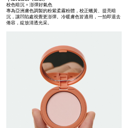
校色暗沉
×
澎彈好氣色
專為亞洲膚色調製的粉紫柔霧粉體，校正蠟黃、提亮暗
沉，讓凹陷處視覺更澎彈。冷暖膚色皆適用，一拍即退去
倦容，綻放清透光采。