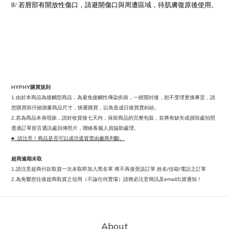
8/
若唇部有開放性傷口，請避開傷口與周遭區域，待肌膚復原後使用。
HYPHY
購買規則
由於本商品為接觸型商品，為避免接觸性傳染疾病，一經開封後，恕不受理更換事宜，請
1.
您購買前仔細測量商品尺寸，慎重購買，以免造成日後買賣糾紛。
若為商品本身瑕疵，請於收貨後七天內，保留商品的完整包裝，並將有缺失或損毀處拍照
2.
透過訂單留言通訊處回傳照片，聯絡客服人員協助處理。
請注意！商品是否可以成功退貨需由廠商判斷。
■
超商逾期未取
請注意超商付款取貨一次未取即加入黑名單
將不再接受該訂單
姓名
信箱
電話之訂單
1.
/
/
為免響您往後超商取貨之信用（不論任何賣場）請務必注意簡訊及
出貨通知！
2.
email
About