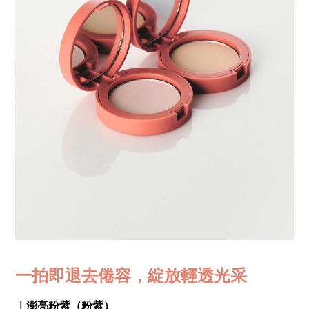
一拍即退去倦容，綻放輕透光采
｜澎亮粉紫（粉紫）