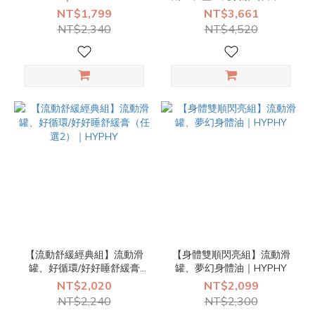
加強版）任選4｜HYPHY
NT$1,799
NT$3,661
NT$2,340
NT$4,520
【流動舒緩經典組】流動滑
【身體雙順閃亮組】流動滑
罐、好循環/好好睡舒緩膏
罐、夢幻身體油｜HYPHY
（任選2）｜HYPHY
NT$2,020
NT$2,099
NT$2,240
NT$2,300