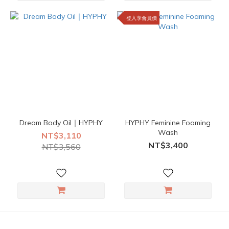
登入享會員價
Dream Body Oil｜HYPHY
HYPHY Feminine Foaming
Wash
NT$3,110
NT$3,400
NT$3,560