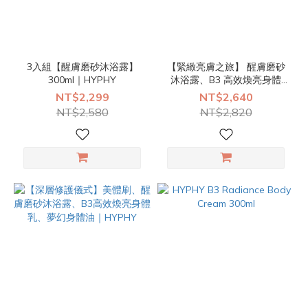
3入組【醒膚磨砂沐浴露】
【緊緻亮膚之旅】 醒膚磨砂
300ml｜HYPHY
沐浴露、B3 高效煥亮身體
乳、亮白體香噴霧（任選1）
NT$2,299
NT$2,640
｜HYPHY
NT$2,580
NT$2,820