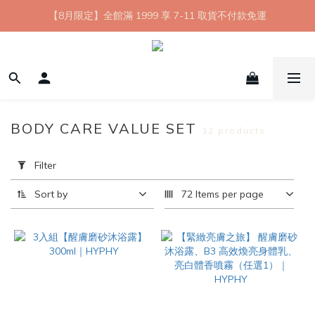
【8月限定】全館滿 1999 享 7-11 取貨不付款免運
【8月限定】全館滿 1999 享 7-11 取貨不付款免運
七夕情人節💘任選 A+B 限時優惠 $1314 元
新會員首購 7-11 店到店免運 點我成為HYPHY Girl
【8月限定】全館滿 1999 享 7-11 取貨不付款免運
BODY CARE VALUE SET
12 products
Apply
Filter
Filter
(0/20)
Sort by
72 Items per page
Price
Range
(NT$)
~