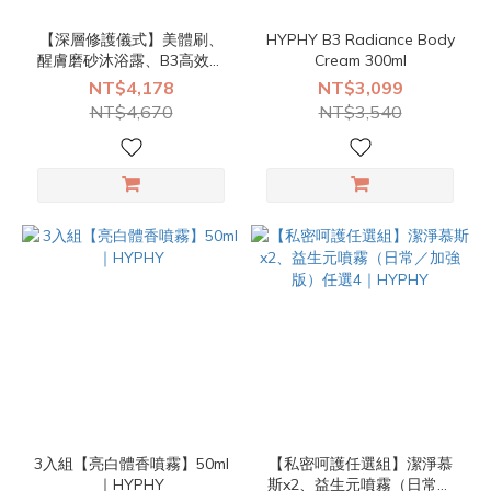
【深層修護儀式】美體刷、
HYPHY B3 Radiance Body
醒膚磨砂沐浴露、B3高效煥
Cream 300ml
亮身體乳、夢幻身體油｜
NT$4,178
NT$3,099
HYPHY
NT$4,670
NT$3,540
3入組【亮白體香噴霧】50ml
【私密呵護任選組】潔淨慕
｜HYPHY
斯x2、益生元噴霧（日常／