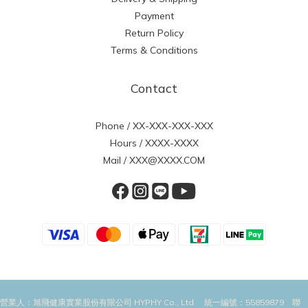
Payment
Return Policy
Terms & Conditions
Contact
Phone / XX-XXX-XXX-XXX
Hours / XXXX-XXXX
Mail / XXX@XXXX.COM
營業人：旭飛健康實業股份有限公司 HYPHY Co., Ltd 統一編號：55859879 聯