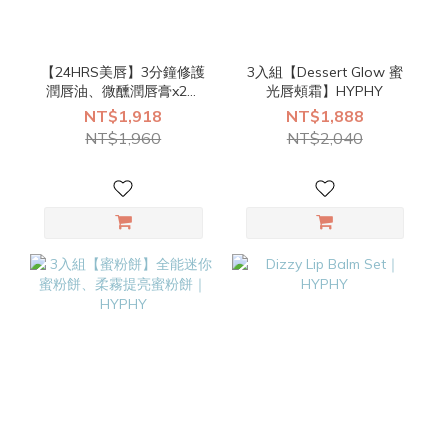
【24HRS美唇】3分鐘修護
3入組【Dessert Glow 蜜
潤唇油、微醺潤唇膏x2｜
光唇頰霜】HYPHY
HYPHY
NT$1,918
NT$1,888
NT$1,960
NT$2,040