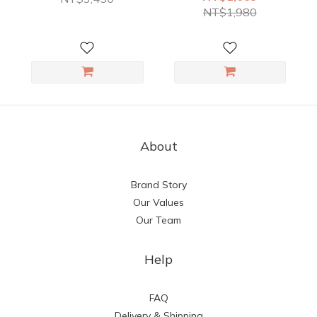
NT$1,980
About
Brand Story
Our Values
Our Team
Help
FAQ
Delivery & Shipping