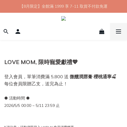
【8月限定】全館滿 1999 享 7-11 取貨不付款免運
【8月限定】全館滿 1999 享 7-11 取貨不付款免運
七夕情人節💘任選 A+B 限時優惠 $1314 元
新會員首購 7-11 店到店免運 點我成為HYPHY Girl
【8月限定】全館滿 1999 享 7-11 取貨不付款免運
LOVE MOM, 限時寵愛獻禮💖
登入會員，單筆消費滿 5,800 送
微醺潤唇膏 櫻桃通寧🍒
每位會員限贈乙支，送完為止！
● 活動時間 ●
2026/5/5 00:00 ~ 5/11 23:59 止