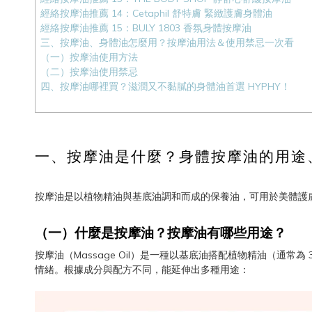
經絡按摩油推薦 14：Cetaphil 舒特膚 緊緻護膚身體油
經絡按摩油推薦 15：BULY 1803 香氛身體按摩油
三、按摩油、身體油怎麼用？按摩油用法＆使用禁忌一次看
（一）按摩油使用方法
（二）按摩油使用禁忌
四、按摩油哪裡買？滋潤又不黏膩的身體油首選 HYPHY！
一、按摩油是什麼？身體按摩油的用途
按摩油是以植物精油與基底油調和而成的保養油，可用於美體護
（一）什麼是按摩油？按摩油有哪些用途？
按摩油（Massage Oil）是一種以基底油搭配植物精油（通
情緒。根據成分與配方不同，能延伸出多種用途：