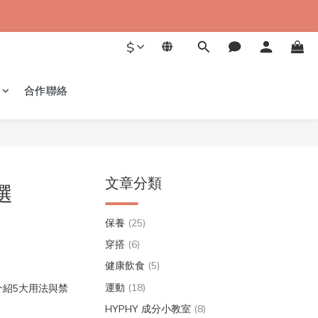
$
合作聯絡
文章分類
選
保養
(25)
穿搭
(6)
健康飲食
(5)
運動
(18)
介紹5大用法與禁
HYPHY 成分小教室
(8)