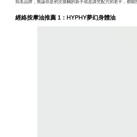
知名品牌，無論你是初次接觸的新手或是講究配方的老手，都能
經絡按摩油推薦 1：HYPHY夢幻身體油