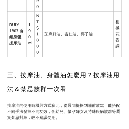
9
0
N
T
柑
BULY
1
$
橘
1803 香
9
1,
芝麻籽油、杏仁油、椰子油
花
氛身體
0
8
香
按摩油
ml
0
調
0
三、按摩油、身體油怎麼用？按摩油用
法＆禁忌族群一次看
按摩油的使用時機與方式多元，從晨間提振到睡前放鬆，能搭配
不同手法發揮不同功效，但幼兒、懷孕婦女及特殊疾病族群等屬
於禁忌對象，較不建議使用。