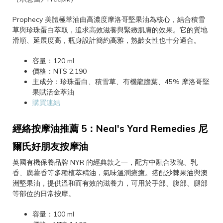
Prophecy 美體極萃油由高濃度摩洛哥堅果油為核心，結合積雪
草與珍珠蛋白萃取，追求高效滋養與緊緻肌膚的效果。它的質地
滑順、延展度高，瓶身設計簡約高雅，熟齡女性也十分適合。
容量：120 ml
價格：NT$ 2,190
主成分：珍珠蛋白、積雪草、有機龍膽葉、45% 摩洛哥堅
果賦活金萃油
購買連結
經絡按摩油推薦 5：Neal's Yard Remedies 尼
爾氏好朋友按摩油
英國有機保養品牌 NYR 的經典款之一，配方中融合玫瑰、乳
香、廣藿香等多種植萃精油，氣味溫潤療癒。搭配沙棘果油與澳
洲堅果油，提供溫和而有效的滋養力，可用於手部、腹部、腿部
等部位的日常按摩。
容量：100 ml