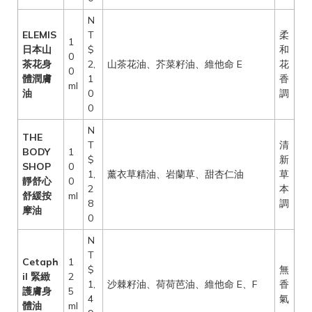
N
ELEMIS
T
柔
1
日本山
$
和
0
茶花身
2,
山茶花油、芥菜籽油、維他命 E
花
0
體潤膚
1
香
ml
油
0
調
0
N
THE
T
清
BODY
1
$
新
SHOP
0
1,
薰衣草精油、岩蘭草、甜杏仁油
草
靜舒心
0
2
本
舒緩按
ml
8
調
摩油
0
N
T
Cetaph
1
$
無
il 緊緻
2
1,
沙棘籽油、荷荷芭油、維他命 E、F
香
護膚身
5
4
氣
體油
ml