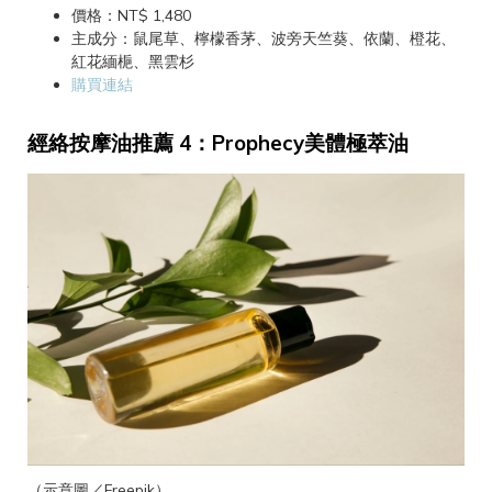
價格：NT$ 1,480
主成分：鼠尾草、檸檬香茅、波旁天竺葵、依蘭、橙花、
紅花緬梔、黑雲杉
購買連結
經絡按摩油推薦 4：Prophecy美體極萃油
（示意圖／Freepik）