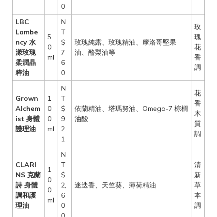
0
LBC
N
玫
Lambe
T
5
瑰
ncy 水
$
玫瑰純露、玫瑰精油、摩洛哥堅果
0
花
漾玫瑰
7
油、酪梨油等
ml
香
柔潤晶
6
調
粹油
0
N
花
Grown
1
T
香
Alchem
0
$
依蘭精油、塔瑪努油、Omega-7 棕櫚
木
ist 身體
0
9
油酸
質
護理油
ml
2
調
1
N
CLARI
T
清
1
NS 克蘭
$
新
0
詩 身體
2,
迷迭香、天竺葵、薄荷精油
草
0
調和護
6
本
ml
理油
0
調
0