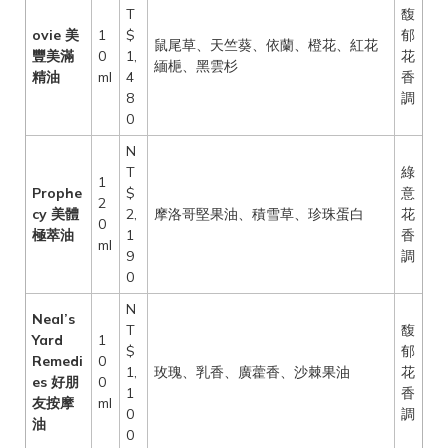
T
馥
ovie 美
1
$
郁
鼠尾草、天竺葵、依蘭、橙花、紅花
豐美滿
0
1,
花
緬梔、黑雲杉
精油
ml
4
香
8
調
0
N
T
綠
1
Prophe
$
意
2
cy 美體
2,
摩洛哥堅果油、積雪草、珍珠蛋白
花
0
極萃油
1
香
ml
9
調
0
N
Neal’s
T
馥
Yard
1
$
郁
Remedi
0
1,
玫瑰、乳香、廣藿香、沙棘果油
花
es 好朋
0
1
香
友按摩
ml
0
調
油
0