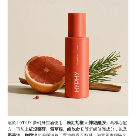
這款 HYPHY 夢幻身體油使用「
粉紅胡椒 × 神經醯胺
」為核心配
方，再加上
紅沒藥醇、紫草根、維他命 E
等舒緩修護成分，以及
堅果油、橄欖油
的深層滋養，質地輕盈不黏膩，滋潤親膚卻完全