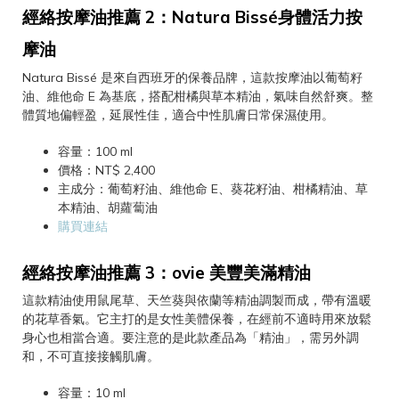
經絡按摩油推薦 2：Natura Bissé身體活力按
摩油
Natura Bissé 是來自西班牙的保養品牌，這款按摩油以葡萄籽
油、維他命 E 為基底，搭配柑橘與草本精油，氣味自然舒爽。整
體質地偏輕盈，延展性佳，適合中性肌膚日常保濕使用。
容量：100 ml
價格：NT$ 2,400
主成分：葡萄籽油、維他命 E、葵花籽油、柑橘精油、草
本精油、胡蘿蔔油
購買連結
經絡按摩油推薦 3：ovie 美豐美滿精油
這款精油使用鼠尾草、天竺葵與依蘭等精油調製而成，帶有溫暖
的花草香氣。它主打的是女性美體保養，在經前不適時用來放鬆
身心也相當合適。要注意的是此款產品為「精油」，需另外調
和，不可直接接觸肌膚。
容量：10 ml