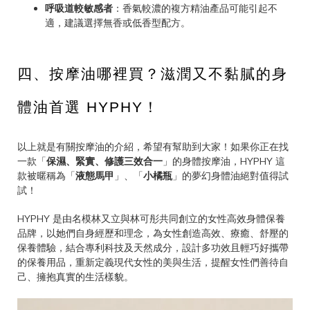
呼吸道較敏感者
：香氣較濃的複方精油產品可能引起不
適，建議選擇無香或低香型配方。
四、按摩油哪裡買？滋潤又不黏膩的身
體油首選 HYPHY！
以上就是有關按摩油的介紹，希望有幫助到大家！如果你正在找
一款「
保濕、緊實、修護三效合一
」的身體按摩油，HYPHY 這
款被暱稱為「
液態馬甲
」、「
小橘瓶
」的夢幻身體油絕對值得試
試！
HYPHY 是由名模林又立與林可彤共同創立的女性高效身體保養
品牌，以她們自身經歷和理念，為女性創造高效、療癒、舒壓的
保養體驗，結合專利科技及天然成分，設計多功效且輕巧好攜帶
的保養用品，重新定義現代女性的美與生活，提醒女性們善待自
己、擁抱真實的生活樣貌。