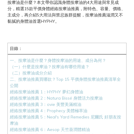
按摩油是什麼？本文帶你認識身體按摩油的4大用途與常見成
分，精選15款平價身體經絡按摩油推薦，附特色、容量、價格、
主成分，再介紹5大用法與禁忌族群提醒，按摩油推薦滋潤又不
黏膩的身體油首選HYPHY。
目錄：
一、按摩油是什麼？身體按摩油的用途、成分為何？
（一）什麼是按摩油？按摩油有哪些用途？
（二）按摩油成分介紹
二、按摩油推薦買哪款？Top 15 平價身體按摩油推薦清單全
公開
經絡按摩油推薦 1：HYPHY 夢幻身體油
經絡按摩油推薦 2：Natura Bissé 身體活力按摩油
經絡按摩油推薦 3：ovie 美豐美滿精油
經絡按摩油推薦 4：Prophecy 美體極萃油
經絡按摩油推薦 5：Neal's Yard Remedies 尼爾氏 好朋友按
摩油
經絡按摩油推薦 6：Aesop 天竺葵潤體精油