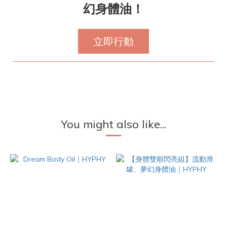
幻身體油！
立即行動
You might also like...