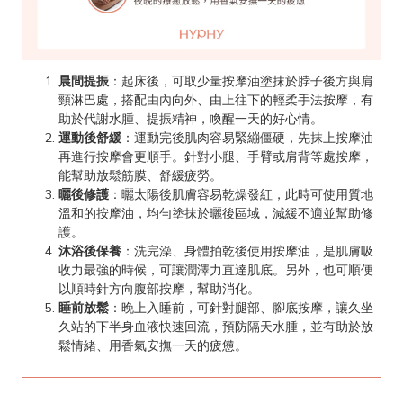
晨間提振
：起床後，可取少量按摩油塗抹於脖子後方與肩
頸淋巴處，搭配由內向外、由上往下的輕柔手法按摩，有
助於代謝水腫、提振精神，喚醒一天的好心情。
運動後舒緩
：運動完後肌肉容易緊繃僵硬，先抹上按摩油
再進行按摩會更順手。針對小腿、手臂或肩背等處按摩，
能幫助放鬆筋膜、舒緩疲勞。
曬後修護
：曬太陽後肌膚容易乾燥發紅，此時可使用質地
溫和的按摩油，均勻塗抹於曬後區域，減緩不適並幫助修
護。
沐浴後保養
：洗完澡、身體拍乾後使用按摩油，是肌膚吸
收力最強的時候，可讓潤澤力直達肌底。另外，也可順便
以順時針方向腹部按摩，幫助消化。
睡前放鬆
：晚上入睡前，可針對腿部、腳底按摩，讓久坐
久站的下半身血液快速回流，預防隔天水腫，並有助於放
鬆情緒、用香氣安撫一天的疲憊。