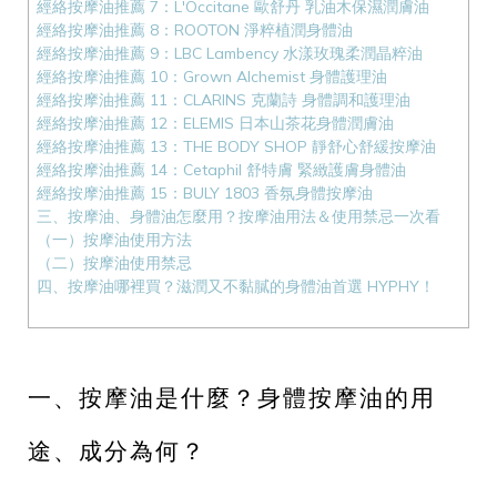
經絡按摩油推薦 7：L'Occitane 歐舒丹 乳油木保濕潤膚油
經絡按摩油推薦 8：ROOTON 淨粹植潤身體油
經絡按摩油推薦 9：LBC Lambency 水漾玫瑰柔潤晶粹油
經絡按摩油推薦 10：Grown Alchemist 身體護理油
經絡按摩油推薦 11：CLARINS 克蘭詩 身體調和護理油
經絡按摩油推薦 12：ELEMIS 日本山茶花身體潤膚油
經絡按摩油推薦 13：THE BODY SHOP 靜舒心舒緩按摩油
經絡按摩油推薦 14：Cetaphil 舒特膚 緊緻護膚身體油
經絡按摩油推薦 15：BULY 1803 香氛身體按摩油
三、按摩油、身體油怎麼用？按摩油用法＆使用禁忌一次看
（一）按摩油使用方法
（二）按摩油使用禁忌
四、按摩油哪裡買？滋潤又不黏膩的身體油首選 HYPHY！
一、按摩油是什麼？身體按摩油的用
途、成分為何？