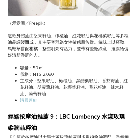
（示意圖／Freepik）
這款身體油由堅果籽油、橄欖油、紅花籽油與花椰菜籽油等多種
油品調製而成，其主要客群為女性敏感肌族群。氣味上以羅勒、
馬鞭草搭配柑橘，整體明亮有活力，並帶有些微綠意，推薦給偏
好清新香調的人。
容量：50 ml
價格：NT$ 2,080
主成分：堅果籽油、橄欖油、黑醋栗籽油、番茄籽油、紅
花籽油、胡蘿蔔籽油、花椰菜籽油、葵花籽油、辣木籽
油、葡萄籽油
購買連結
經絡按摩油推薦 9：LBC Lambency 水漾玫瑰
柔潤晶粹油
LBC 這款按摩油以大馬士革玫瑰純露與多重植物油調配，香氣細