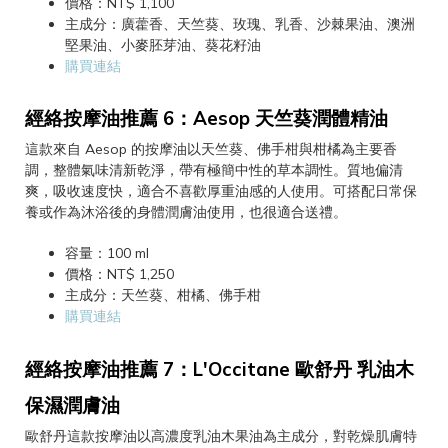
價格：NT$ 1,100
主成分：廣藿香、天竺葵、玫瑰、乳香、沙棘果油、澳洲
堅果油、小麥胚芽油、葵花籽油
購買連結
經絡按摩油推薦 6：Aesop 天竺葵潤體精油
這款來自 Aesop 的按摩油以天竺葵、佛手柑與柑橘為主要香
調，整體氣味清新乾淨，帶有極簡中性的草本調性。質地偏清
爽，吸收速度快，適合不喜歡厚重油感的人使用。可搭配日常保
養或作為沐浴後的身體潤膚油使用，也很適合送禮。
容量：100 ml
價格：NT$ 1,250
主成分：天竺葵、柑橘、佛手柑
購買連結
經絡按摩油推薦 7：L'Occitane 歐舒丹 乳油木
保濕潤膚油
歐舒丹這款按摩油以高濃度乳油木果油為主成分，對乾燥肌膚特