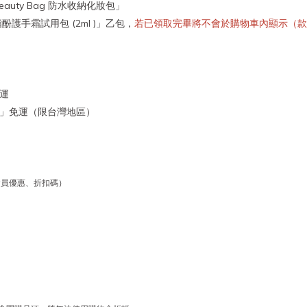
eauty Bag 防水收納化妝包」
脂酚護手霜試用包 (2ml )」乙包，
若已領取完畢將不會於購物車內顯示（款
免運
、宅配」免運（限台灣地區）
會員優惠、折扣碼）