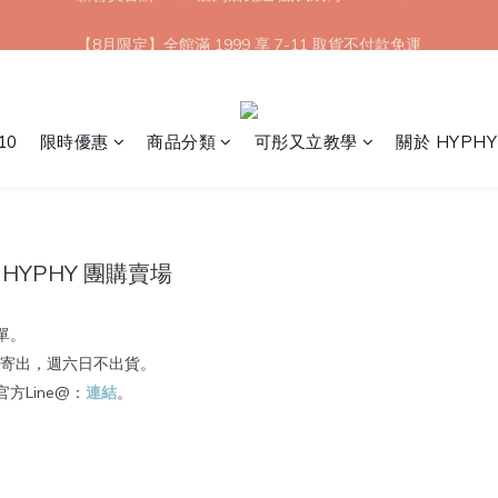
【8月限定】全館滿 1999 享 7-11 取貨不付款免運
【8月限定】全館滿 1999 享 7-11 取貨不付款免運
10
限時優惠
商品分類
可彤又立教學
關於 HYPHY
HYPHY 團購賣場
關單。
為您寄出，週六日不出貨。
方Line@：
連結
。