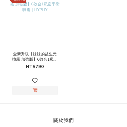
全新升級【妹妹的益生元
噴霧 加強版】6效合1私密
平衡噴霧｜HYPHY
NT$790
關於我們