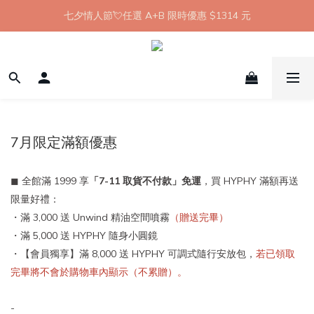
【8月限定】全館滿 1999 享 7-11 取貨不付款免運
七夕情人節💘任選 A+B 限時優惠 $1314 元
新會員首購 7-11 店到店免運 點我成為HYPHY Girl
【8月限定】全館滿 1999 享 7-11 取貨不付款免運
7月限定滿額優惠
◼
全館滿 1999
享
「7-11 取貨不付款」免運
，買 HYPHY 滿額再送
限量好禮：
・滿 3,000 送 Unwind 精油空間噴霧
（贈送完畢）
・滿 5,000 送 HYPHY 隨身小圓鏡
・【會員獨享】滿 8,000 送 HYPHY 可調式隨行安放包，
若已領取
完畢將不會於購物車內顯示（不累贈）。
-