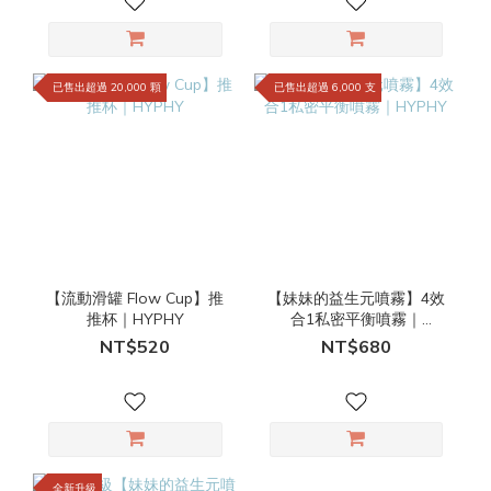
已售出超過 20,000 顆
已售出超過 6,000 支
【流動滑罐 Flow Cup】推
【妹妹的益生元噴霧】4效
推杯｜HYPHY
合1私密平衡噴霧｜
HYPHY
NT$520
NT$680
全新升級