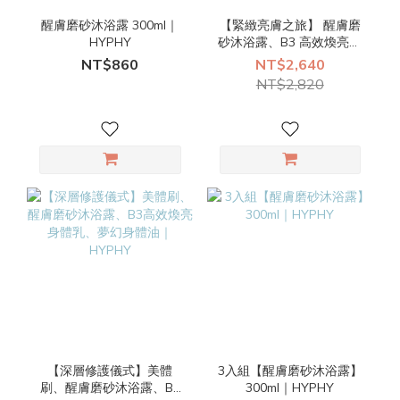
醒膚磨砂沐浴露 300ml｜
【緊緻亮膚之旅】 醒膚磨
HYPHY
砂沐浴露、B3 高效煥亮身
體乳、亮白體香噴霧（任
NT$860
NT$2,640
選1）｜HYPHY
NT$2,820
【深層修護儀式】美體
3入組【醒膚磨砂沐浴露】
刷、醒膚磨砂沐浴露、B3
300ml｜HYPHY