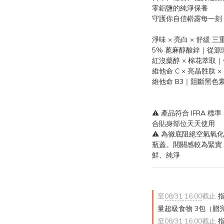
零鋁鹽的純淨保養
守護你自信嶄露每一刻
淨味 × 亮白 × 舒緩 
5% 蓖麻醇酸鋅｜從源
紅沒藥醇 × 棉花萃取
維他命 C × 亮晶胜肽 
維他命 B3｜阻斷黑色
⚠ 產品符合 IFRA
合貼身部位天天使用
⚠ 為徹底阻絕空氣氧
瓶蓋。開關感較為緊實
鮮、純淨
至
08/31 16:00
截止
指
量超級食物 3包（贈
至
08/31 16:00
截止
指