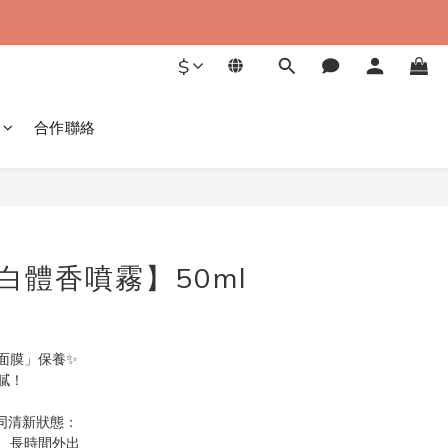
$
合作聯絡
白體香噴霧】50ml
面膜」保養✨
膩！
同清新狀態：
、長時間外出