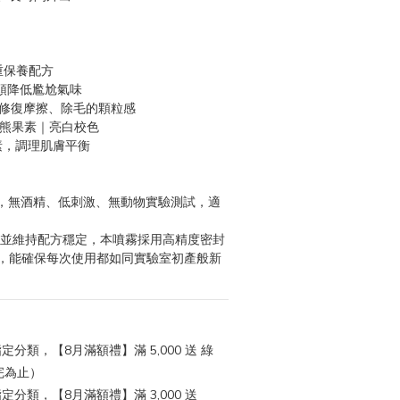
三重保養配方
頭降低尷尬氣味
｜修復摩擦、除毛的顆粒感
× 熊果素｜亮白校色
素，調理肌膚平衡
 標準，無酒精、低刺激、無動物實驗測試，適
化並維持配方穩定，本噴霧採用高精度密封
，能確保每次使用都如同實驗室初產般新
定分類，【8月滿額禮】滿 5,000 送 綠
完為止）
定分類，【8月滿額禮】滿 3,000 送