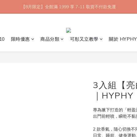
【8月限定】全館滿 1999 享 7-11 取貨不付款免運
【8月限定】全館滿 1999 享 7-11 取貨不付款免運
七夕情人節💘任選 A+B 限時優惠 $1314 元
新會員首購 7-11 店到店免運 點我成為HYPHY Girl
10
限時優惠
商品分類
可彤又立教學
關於 HYPHY
【8月限定】全館滿 1999 享 7-11 取貨不付款免運
3入組【亮
｜HYPHY
專為腋下打造的「輕盈
出門前輕噴，瞬乾不黏
2 款香氣，隨心切換不
日常、睡前、健身運動