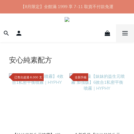
【8月限定】全館滿 1999 享 7-11 取貨不付款免運
【8月限定】全館滿 1999 享 7-11 取貨不付款免運
七夕情人節💘任選 A+B 限時優惠 $1314 元
新會員首購 7-11 店到店免運 點我成為HYPHY Girl
【8月限定】全館滿 1999 享 7-11 取貨不付款免運
安心純素配方
已售出超過 6,000 支
全新升級