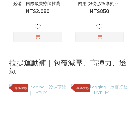
必備 - 國際級美療師推薦 |
兩用-好身形按摩熨斗 |
HYPHY
HYPHY
NT$2,080
NT$850
拉提運動褲｜包覆減壓、高彈力、透
氣
零碼優惠
零碼優惠