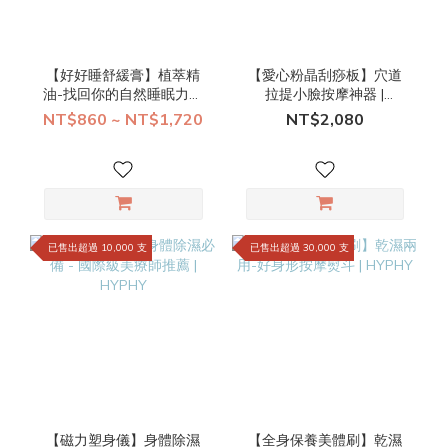
【好好睡舒緩膏】植萃精
【愛心粉晶刮痧板】穴道
油-找回你的自然睡眠力｜
拉提小臉按摩神器 |
HYPHY
HYPHY
NT$860 ~ NT$1,720
NT$2,080
已售出超過 10,000 支
已售出超過 30,000 支
【磁力塑身儀】身體除濕
【全身保養美體刷】乾濕