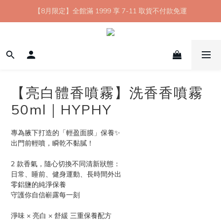
【8月限定】全館滿 1999 享 7-11 取貨不付款免運
七夕情人節💘任選 A+B 限時優惠 $1314 元
新會員首購 7-11 店到店免運 點我成為HYPHY Girl
【8月限定】全館滿 1999 享 7-11 取貨不付款免運
【亮白體香噴霧】洗香香噴霧
50ml｜HYPHY
專為腋下打造的「輕盈面膜」保養✨
出門前輕噴，瞬乾不黏膩！
2 款香氣，隨心切換不同清新狀態：
日常、睡前、健身運動、長時間外出
零鋁鹽的純淨保養
守護你自信嶄露每一刻
淨味 × 亮白 × 舒緩 三重保養配方