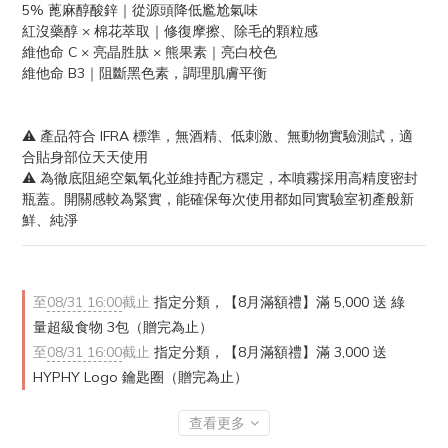
5% 蓖麻醇酸鋅｜從源頭降低尷尬氣味
紅沒藥醇 × 棉花萃取｜修復摩擦、除毛的顆粒感
維他命 C × 亮晶胜肽 × 熊果素｜亮白校色
維他命 B3｜阻斷黑色素，調理肌膚平衡
⚠ 產品符合 IFRA 標準，無酒精、低刺激、無動物實驗測試，適
合貼身部位天天使用
⚠ 為徹底阻絕空氣氧化並維持配方穩定，本噴霧採用高精度密封
瓶蓋。開關感較為緊實，能確保每次使用都如同實驗室初產般新
鮮、純淨
至
08/31 16:00
截止
指定分類，【8月滿額禮】滿 5,000 送 綠
量超級食物 3包（贈完為止）
至
08/31 16:00
截止
指定分類，【8月滿額禮】滿 3,000 送
HYPHY Logo 鑰匙圈（贈完為止）
查看更多