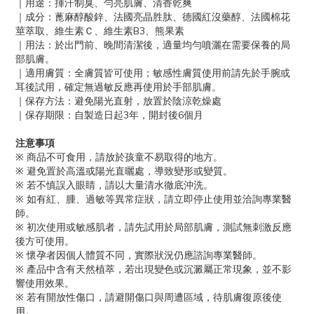
｜用途：揮汗制臭、勻亮肌膚、清香乾爽
｜成分：蓖麻醇酸鋅、法國亮晶胜肽、德國紅沒藥醇、法國棉花
莖萃取、維生素Ｃ、維生素B3、熊果素
｜用法：於出門前、晚間清潔後，適量均勻噴灑在需要保養的局
部肌膚。
｜適用膚質：全膚質皆可使用；敏感性膚質使用前請先於手腕或
耳後試用，確定無過敏反應再使用於手部肌膚。
｜保存方法：避免陽光直射，放置於陰涼乾燥處
｜保存期限：自製造日起3年，開封後6個月
注意事項
※ 商品不可食用，請放於孩童不易取得的地方。
※ 避免置於高溫或陽光直曬處，導致變形或變質。
※ 若不慎誤入眼睛，請以大量清水徹底沖洗。
※ 如有紅、腫、過敏等異常症狀，請立即停止使用並洽詢專業醫
師。
※ 初次使用或敏感肌者，請先試用於局部肌膚，測試無刺激反應
後方可使用。
※ 懷孕者因個人體質不同，實際狀況仍應諮詢專業醫師。
※ 產品中含有天然植萃，若出現變色或沉澱屬正常現象，並不影
響使用效果。
※ 若有開放性傷口，請避開傷口與周遭區域，待肌膚復原後使
立即購買
用。