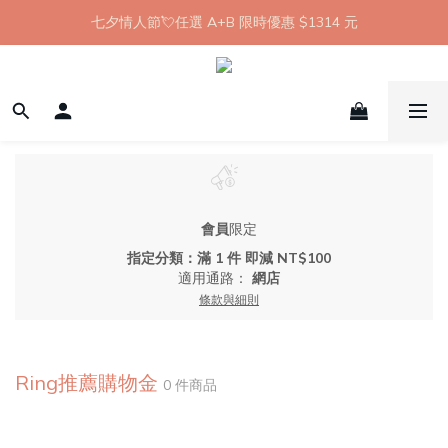
【8月限定】全館滿 1999 享 7-11 取貨不付款免運
七夕情人節💘任選 A+B 限時優惠 $1314 元
新會員首購 7-11 店到店免運 點我成為HYPHY Girl
【8月限定】全館滿 1999 享 7-11 取貨不付款免運
會員
限定
指定分類：滿 1 件 即減 NT$100
適用通路：
網店
條款與細則
Ring推薦購物金
0 件商品