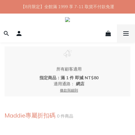
【8月限定】全館滿 1999 享 7-11 取貨不付款免運
【8月限定】全館滿 1999 享 7-11 取貨不付款免運
七夕情人節💘任選 A+B 限時優惠 $1314 元
新會員首購 7-11 店到店免運 點我成為HYPHY Girl
【8月限定】全館滿 1999 享 7-11 取貨不付款免運
所有顧客適用
指定商品：滿 1 件 即減 NT$80
適用通路：
網店
條款與細則
Maddie專屬折扣碼
0 件商品