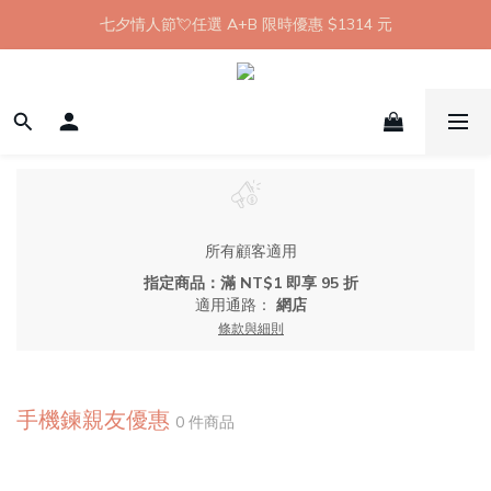
【8月限定】全館滿 1999 享 7-11 取貨不付款免運
七夕情人節💘任選 A+B 限時優惠 $1314 元
新會員首購 7-11 店到店免運 點我成為HYPHY Girl
【8月限定】全館滿 1999 享 7-11 取貨不付款免運
所有顧客適用
指定商品：滿 NT$1 即享 95 折
適用通路：
網店
條款與細則
手機鍊親友優惠
0 件商品