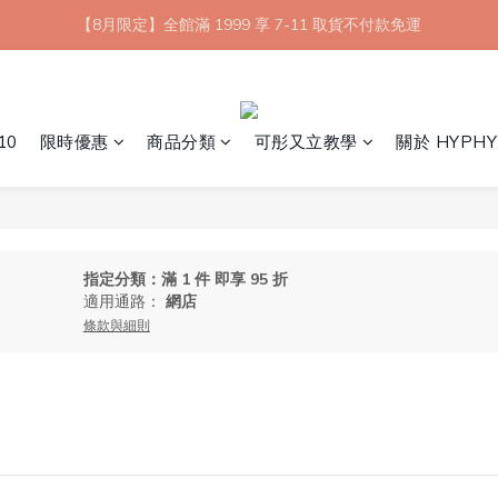
【8月限定】全館滿 1999 享 7-11 取貨不付款免運
【8月限定】全館滿 1999 享 7-11 取貨不付款免運
七夕情人節💘任選 A+B 限時優惠 $1314 元
新會員首購 7-11 店到店免運 點我成為HYPHY Girl
10
限時優惠
商品分類
可彤又立教學
關於 HYPHY
【8月限定】全館滿 1999 享 7-11 取貨不付款免運
指定分類：滿 1 件 即享 95 折
適用通路：
網店
條款與細則