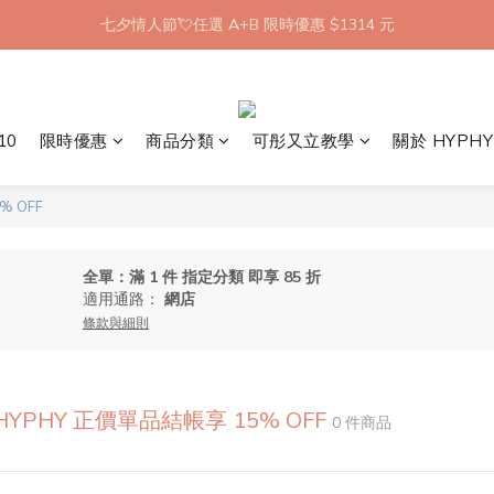
【8月限定】全館滿 1999 享 7-11 取貨不付款免運
七夕情人節💘任選 A+B 限時優惠 $1314 元
新會員首購 7-11 店到店免運 點我成為HYPHY Girl
【8月限定】全館滿 1999 享 7-11 取貨不付款免運
10
限時優惠
商品分類
可彤又立教學
關於 HYPHY
% OFF
全單：滿 1 件 指定分類 即享 85 折
適用通路：
網店
條款與細則
 HYPHY 正價單品結帳享 15% OFF
0 件商品