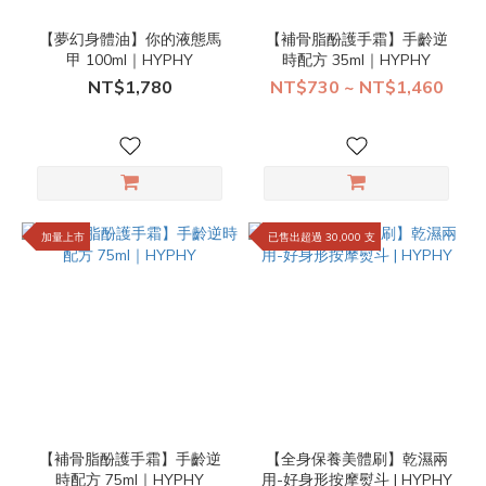
【夢幻身體油】你的液態馬
【補骨脂酚護手霜】手齡逆
甲 100ml｜HYPHY
時配方 35ml｜HYPHY
NT$1,780
NT$730 ~ NT$1,460
加量上市
已售出超過 30,000 支
【補骨脂酚護手霜】手齡逆
【全身保養美體刷】乾濕兩
時配方 75ml｜HYPHY
用-好身形按摩熨斗 | HYPHY