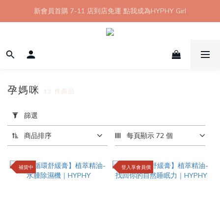
【8月限定】全館滿 1999 享 7-11 取貨不付款免運
新會員首購 7-11 店到店免運 點我成為HYPHY Girl
【8月限定】全館滿 1999 享 7-11 取貨不付款免運
孕媽咪
13 件商品
套
用
篩選
篩
選
商品排序
每頁顯示 72 個
(0/20)
補貨中
登入享會員價
尺
寸
L
(3)