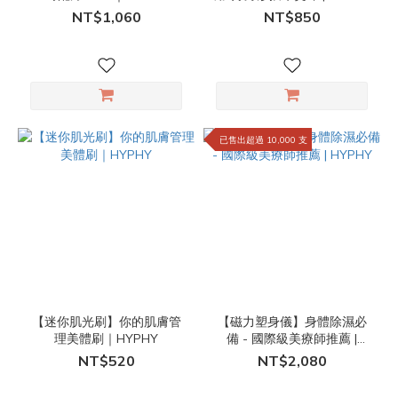
NT$1,060
NT$850
已售出超過 10,000 支
【迷你肌光刷】你的肌膚管
【磁力塑身儀】身體除濕必
理美體刷｜HYPHY
備 - 國際級美療師推薦 |
HYPHY
NT$520
NT$2,080