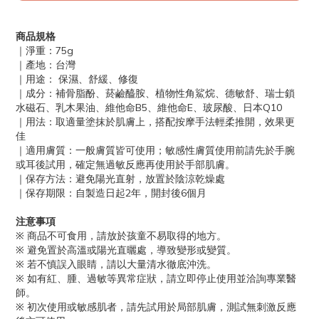
商品規格
｜淨重：75g
｜產地：台灣
｜用途： 保濕、舒緩、修復
｜成分：補骨脂酚、菸鹼醯胺、植物性角鯊烷、德敏舒、瑞士鎖
水磁石、乳木果油、維他命B5、維他命E、玻尿酸、日本Q10
｜用法：取適量塗抹於肌膚上，搭配按摩手法輕柔推開，效果更
佳
｜適用膚質：一般膚質皆可使用；敏感性膚質使用前請先於手腕
或耳後試用，確定無過敏反應再使用於手部肌膚。
｜保存方法：避免陽光直射，放置於陰涼乾燥處
｜保存期限：自製造日起2年，開封後6個月
注意事項
※ 商品不可食用，請放於孩童不易取得的地方。
※ 避免置於高溫或陽光直曬處，導致變形或變質。
※ 若不慎誤入眼睛，請以大量清水徹底沖洗。
※ 如有紅、腫、過敏等異常症狀，請立即停止使用並洽詢專業醫
師。
※ 初次使用或敏感肌者，請先試用於局部肌膚，測試無刺激反應