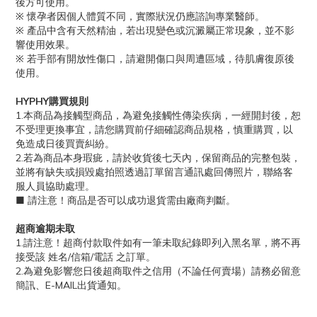
後方可使用。
※ 懷孕者因個人體質不同，實際狀況仍應諮詢專業醫師。
※ 產品中含有天然精油，若出現變色或沉澱屬正常現象，並不影
響使用效果。
※ 若手部有開放性傷口，請避開傷口與周遭區域，待肌膚復原後
使用。
HYPHY購買規則
1.本商品為接觸型商品，為避免接觸性傳染疾病，一經開封後，恕
不受理更換事宜，請您購買前仔細確認商品規格，慎重購買，以
免造成日後買賣糾紛。
2.若為商品本身瑕疵，請於收貨後七天內，保留商品的完整包裝，
並將有缺失或損毀處拍照透過訂單留言通訊處回傳照片，聯絡客
服人員協助處理。
■ 請注意！商品是否可以成功退貨需由廠商判斷。
超商逾期未取
1.請注意！超商付款取件如有一筆未取紀錄即列入黑名單，將不再
接受該 姓名/信箱/電話 之訂單。
2.為避免影響您日後超商取件之信用（不論任何賣場）請務必留意
簡訊、E-MAIL出貨通知。