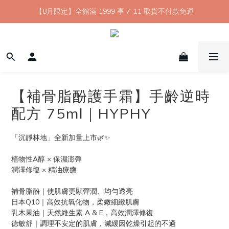
【8月限定】全館滿 1999 享 7-11 取貨不付款免運
【8月限定】全館滿 1999 享 7-11 取貨不付款免運
七夕情人節💘任選 A+B 限時優惠 $1314 元
新會員首購 7-11 店到店免運 點我成為HYPHY Girl
【8月限定】全館滿 1999 享 7-11 取貨不付款免運
【補骨脂酚護手霜】手齡逆時
配方 75ml｜HYPHY
「沉靜林地」全新加量上市🌿✨
植物性A醇 × 保濕澎彈
潤澤修復 × 精油療癒
補骨脂酚｜使肌膚更顯彈潤、均勻透亮
日本Q10｜高效抗氧化物，柔嫩細緻肌膚
乳木果油｜天然維生素 A & E，高效潤澤修復
德敏舒｜調理不安定的肌膚，減緩因乾燥引起的不適