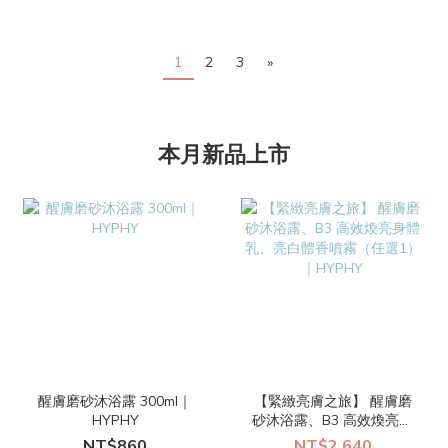
1
2
3
»
本月新品上市
醒膚磨砂沐浴露 300ml｜
【緊緻亮膚之旅】 醒膚磨
HYPHY
砂沐浴露、B3 高效煥亮身
體乳、亮白體香噴霧（任
NT$860
NT$2,640