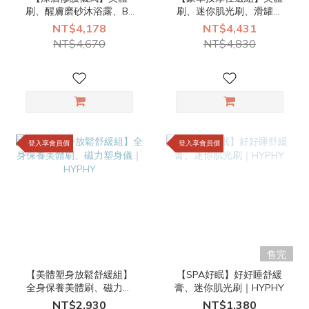
刷、醒膚磨砂沐浴露、B3
刷、迷你肌光刷、滑罐、
高效煥亮身體乳、夢幻身
舒緩膏（任1）、愛心刮痧
NT$4,178
NT$4,431
體油｜HYPHY
板／白水晶撥筋板／小三
NT$4,670
NT$4,830
叉（任1）｜HYPHY
登入享會員價
登入享會員價
售完
【美體塑身放鬆舒緩組】
【SPA好眠】好好睡舒緩
全身保養美體刷、磁力塑
膏、迷你肌光刷｜HYPHY
身儀｜HYPHY
NT$2,930
NT$1,380