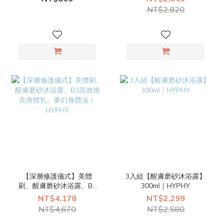
選1）｜HYPHY
NT$2,820
【深層修護儀式】美體
3入組【醒膚磨砂沐浴露】
刷、醒膚磨砂沐浴露、B3
300ml｜HYPHY
高效煥亮身體乳、夢幻身
NT$4,178
NT$2,299
體油｜HYPHY
NT$4,670
NT$2,580