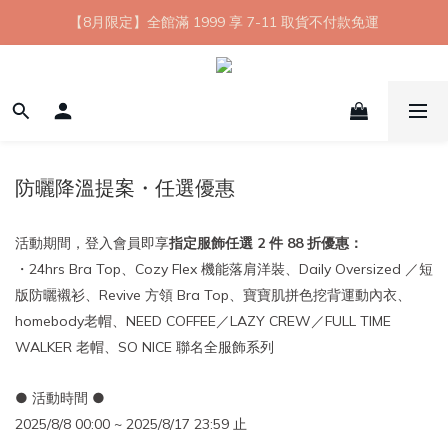
【8月限定】全館滿 1999 享 7-11 取貨不付款免運
【8月限定】全館滿 1999 享 7-11 取貨不付款免運
七夕情人節💘任選 A+B 限時優惠 $1314 元
新會員首購 7-11 店到店免運 點我成為HYPHY Girl
【8月限定】全館滿 1999 享 7-11 取貨不付款免運
防曬降溫提案・任選優惠
活動期間，登入會員即享
指定服飾任選 2 件 88 折優惠：
・24hrs Bra Top、Cozy Flex 機能落肩洋裝、Daily Oversized ／短
版防曬襯衫、Revive 方領 Bra Top、寶寶肌拼色挖背運動內衣、
homebody老帽、NEED COFFEE／LAZY CREW／FULL TIME
WALKER 老帽、SO NICE 聯名全服飾系列
● 活動時間 ●
2025/8/8 00:00 ~ 2025/8/17 23:59 止