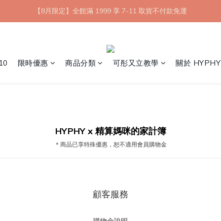
【8月限定】全館滿 1999 享 7-11 取貨不付款免運
【8月限定】全館滿 1999 享 7-11 取貨不付款免運
七夕情人節💘任選 A+B 限時優惠 $1314 元
新會員首購 7-11 店到店免運 點我成為HYPHY Girl
10
限時優惠
商品分類
可彤又立教學
關於 HYPHY
【8月限定】全館滿 1999 享 7-11 取貨不付款免運
HYPHY x 精算媽咪的家計簿
＊商品已享特殊優惠，恕不適用會員購物金
顧客服務