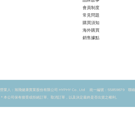
品牌故事
會員制度
常見問題
購買須知
海外購買
銷售據點
營業人：旭飛健康實業股份有限公司 HYPHY Co., Ltd 統一編號：55859879 聯絡
＊本公司保有接受或拒絕訂單、取消訂單，以及決定最終是否出貨之權利。