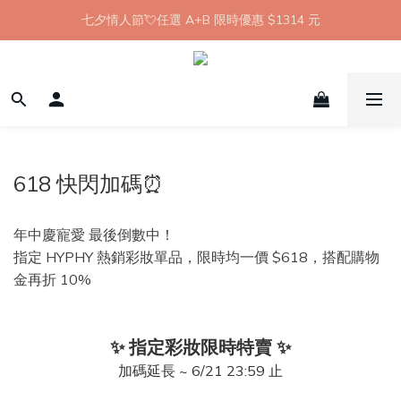
【8月限定】全館滿 1999 享 7-11 取貨不付款免運
七夕情人節💘任選 A+B 限時優惠 $1314 元
新會員首購 7-11 店到店免運 點我成為HYPHY Girl
【8月限定】全館滿 1999 享 7-11 取貨不付款免運
618 快閃加碼⏰
年中慶寵愛 最後倒數中！
指定 HYPHY 熱銷彩妝單品，限時均一價 $618，
搭配購物
金再折 10%
✨ 指定彩妝限時特賣
✨
加碼延長 ~ 6/21 23:59 止