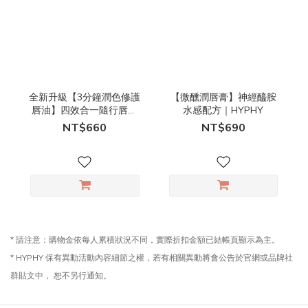
全新升級【3分鐘潤色修護
【微醺潤唇膏】神經醯胺
唇油】四效合一隨行唇膜
水感配方｜HYPHY
｜HYPHY
NT$660
NT$690
* 請注意：購物金依每人累積狀況不同，實際折扣金額已結帳頁顯示為主。
* HYPHY 保有異動活動內容細節之權，若有相關異動將會公告於官網或品牌社
群貼文中， 恕不另行通知。