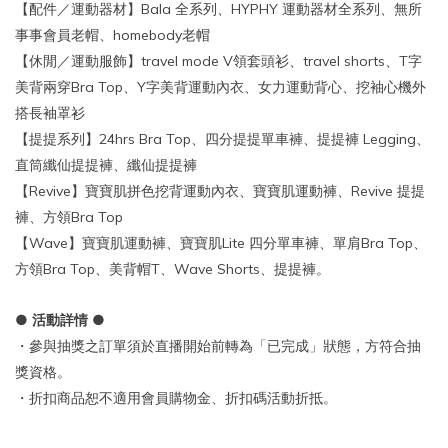
【配件／運動器材】Bala 全系列、HYPHY 運動器材全系列、無所
事事會員老帽、homebody老帽
【休閒／運動服飾】travel mode V領套頭衫、travel shorts、T字
美背兩穿Bra Top、Y字美背運動內衣、女力運動背心、挖袖心機外
搭長袖罩衫
【提提系列】24hrs Bra Top、四分提提單車褲、提提褲 Legging、
直筒纖仙提提褲、纖仙提提褲
【Revive】寶寶肌拼色挖背運動內衣、寶寶肌運動褲、Revive 提提
褲、方領Bra Top
【Wave】寶寶肌運動褲、寶寶肌Lite 四分單車褲、單肩Bra Top、
方領Bra Top、美背帽T、Wave Shorts、提提褲。
● 活動詳情 ●
・參與抽獎之訂單須於直播開始前轉為「已完成」狀態，方符合抽
獎資格。
・折扣商品恕不適用會員購物金、折扣碼活動折抵。