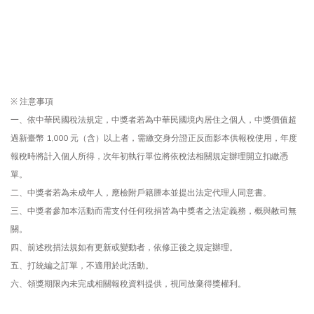
※ 注意事項
一、依中華民國稅法規定，中獎者若為中華民國境內居住之個人，中獎價值超
過新臺幣 1,000 元（含）以上者，需繳交身分證正反面影本供報稅使用，年度
報稅時將計入個人所得，次年初執行單位將依稅法相關規定辦理開立扣繳憑
單。
二、中獎者若為未成年人，應檢附戶籍謄本並提出法定代理人同意書。
三、中獎者參加本活動而需支付任何稅捐皆為中獎者之法定義務，概與敝司無
關。
四、前述稅捐法規如有更新或變動者，依修正後之規定辦理。
五、打統編之訂單，不適用於此活動。
六、領獎期限內未完成相關報稅資料提供，視同放棄得獎權利。