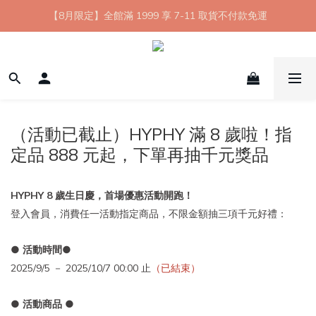
【8月限定】全館滿 1999 享 7-11 取貨不付款免運
【8月限定】全館滿 1999 享 7-11 取貨不付款免運
七夕情人節💘任選 A+B 限時優惠 $1314 元
新會員首購 7-11 店到店免運 點我成為HYPHY Girl
【8月限定】全館滿 1999 享 7-11 取貨不付款免運
（活動已截止）HYPHY 滿 8 歲啦！指
定品 888 元起，下單再抽千元獎品
HYPHY 8 歲生日慶，首場優惠活動開跑！
登入會員，消費任一活動指定商品，不限金額抽三項千元好禮：
● 活動時間●
2025/9/5 － 2025/10/7 00:00 止
（已結束）
● 活動商品 ●