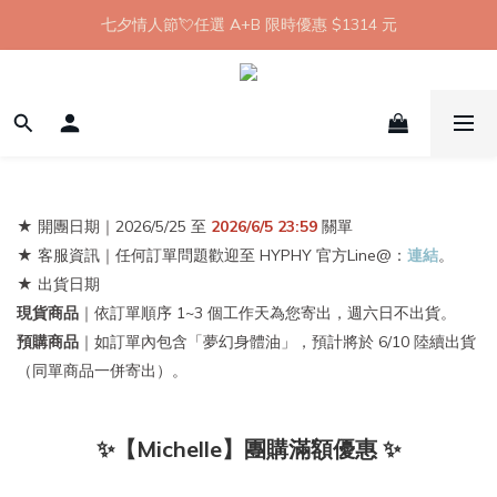
【8月限定】全館滿 1999 享 7-11 取貨不付款免運
七夕情人節💘任選 A+B 限時優惠 $1314 元
新會員首購 7-11 店到店免運 點我成為HYPHY Girl
【8月限定】全館滿 1999 享 7-11 取貨不付款免運
★ 開團日期｜2026/5/25
至
2026/6/5 23:59
關單
★ 客服資訊｜任何訂單問題歡迎至 HYPHY 官方Line@：
連結
。
★ 出貨日期
現貨商品
｜依訂單順序 1~3 個工作天為您寄出，週六日不出貨。
預購商品
｜如訂單內包含「夢幻身體油」，預計將於 6/10 陸續出貨
（同單商品一併寄出）。
✨【Michelle】團購滿額優惠 ✨