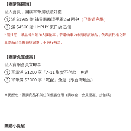
【團購滿額贈】
登入會員，團購單筆滿額贈好禮
① 滿 $1999 贈 補骨脂酚護手霜2ml 兩包
（已贈送完畢）
② 滿 $4500 贈 HYPHY 束口袋 乙個
* 請注意：贈品將自動加入購物車，若購物車內未顯示該贈品，代表該門檻之限
量贈品已全數領取完畢，不另行補送。
【團購免運優惠】
登入官網會員立即享
① 單筆滿 $1200 享「7-11 取貨不付款」免運
② 單筆滿 $3000 享「宅配」免運（限台灣地區）
🔺提醒您：團購商品不與任何優惠併用（購物金、會員優惠、折扣碼
）
團購小提醒