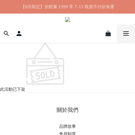
【8月限定】全館滿 1999 享 7-11 取貨不付款免運
【8月限定】全館滿 1999 享 7-11 取貨不付款免運
七夕情人節💘任選 A+B 限時優惠 $1314 元
新會員首購 7-11 店到店免運 點我成為HYPHY Girl
【8月限定】全館滿 1999 享 7-11 取貨不付款免運
此活動已下架
關於我們
品牌故事
會員制度