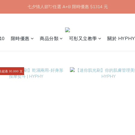
【8月限定】全館滿 1999 享 7-11 取貨不付款免運
七夕情人節💘任選 A+B 限時優惠 $1314 元
新會員首購 7-11 店到店免運 點我成為HYPHY Girl
【8月限定】全館滿 1999 享 7-11 取貨不付款免運
10
限時優惠
商品分類
可彤又立教學
關於 HYPHY
超過 30,000 支