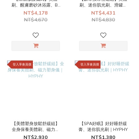
刷、醒膚磨砂沐浴露、B3
刷、迷你肌光刷、滑罐、
高效煥亮身體乳、夢幻身
舒緩膏（任1）、愛心刮痧
NT$4,178
NT$4,431
體油｜HYPHY
板／白水晶撥筋板／小三
NT$4,670
NT$4,830
叉（任1）｜HYPHY
登入享會員價
登入享會員價
【美體塑身放鬆舒緩組】
【SPA好眠】好好睡舒緩
全身保養美體刷、磁力塑
膏、迷你肌光刷｜HYPHY
身儀｜HYPHY
NT$2,930
NT$1,380