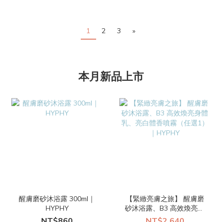
1
2
3
»
本月新品上市
醒膚磨砂沐浴露 300ml｜
【緊緻亮膚之旅】 醒膚磨
HYPHY
砂沐浴露、B3 高效煥亮身
體乳、亮白體香噴霧（任
NT$860
NT$2,640