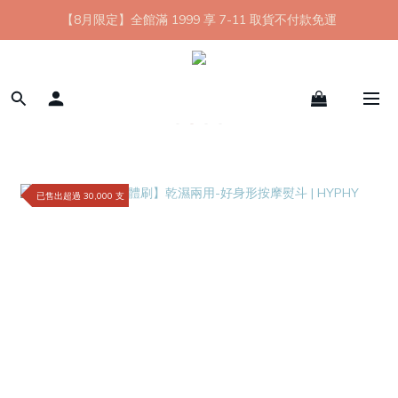
【8月限定】全館滿 1999 享 7-11 取貨不付款免運
【8月限定】全館滿 1999 享 7-11 取貨不付款免運
七夕情人節💘任選 A+B 限時優惠 $1314 元
新會員首購 7-11 店到店免運 點我成為HYPHY Girl
【8月限定】全館滿 1999 享 7-11 取貨不付款免運
已售出超過 30,000 支