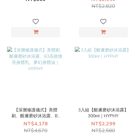
選1）｜HYPHY
NT$2,820
【深層修護儀式】美體
3入組【醒膚磨砂沐浴露】
刷、醒膚磨砂沐浴露、B3
300ml｜HYPHY
高效煥亮身體乳、夢幻身
NT$4,178
NT$2,299
體油｜HYPHY
NT$4,670
NT$2,580