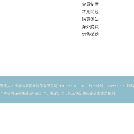
會員制度
常見問題
購買須知
海外購買
銷售據點
營業人：旭飛健康實業股份有限公司 HYPHY Co., Ltd 統一編號：55859879 聯絡
＊本公司保有接受或拒絕訂單、取消訂單，以及決定最終是否出貨之權利。