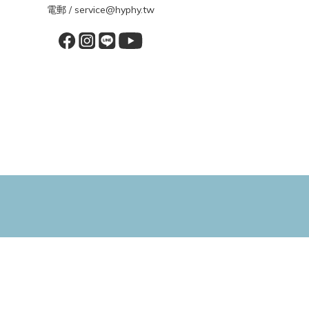
電郵 / service@hyphy.tw