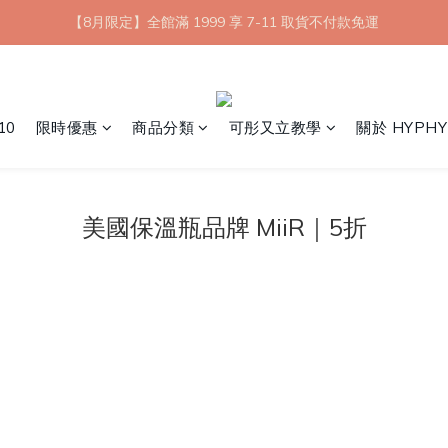
【8月限定】全館滿 1999 享 7-11 取貨不付款免運
【8月限定】全館滿 1999 享 7-11 取貨不付款免運
七夕情人節💘任選 A+B 限時優惠 $1314 元
新會員首購 7-11 店到店免運 點我成為HYPHY Girl
10
限時優惠
商品分類
可彤又立教學
關於 HYPHY
【8月限定】全館滿 1999 享 7-11 取貨不付款免運
美國保溫瓶品牌 MiiR｜5折