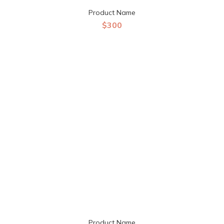
Product Name
$300
Product Name