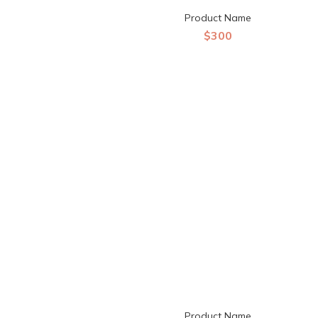
Product Name
$300
Product Name