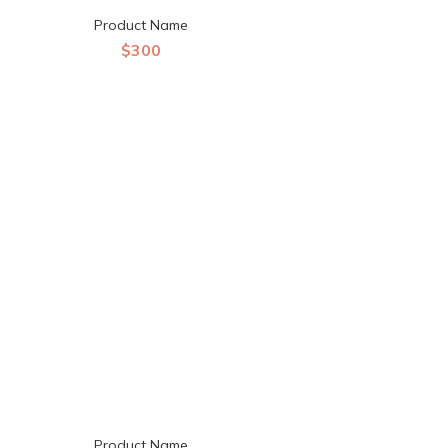
Product Name
$300
Product Name